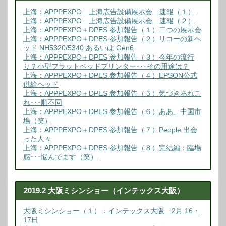
上海：APPPEXPO 上海広告設備展示会 速報（１）
上海：APPPEXPO 上海広告設備展示会 速報（２）
上海：APPPEXPO＋DPES 参加報告（１）二つの展示会
上海：APPPEXPO＋DPES 参加報告（２）リコーの新ヘ
ッド NH5320/5340 あるいは Gen6
上海：APPPEXPO＋DPES 参加報告（３）今年の流行
り？小型フラットベッドプリンター･･･その用途は？
上海：APPPEXPO＋DPES 参加報告（４）EPSON公式
供給ヘッド
上海：APPPEXPO＋DPES 参加報告（５）気づきあれこ
れ･･･順不同
上海：APPPEXPO＋DPES 参加報告（６）ああ、中国市
場（笑）
上海：APPPEXPO＋DPES 参加報告（７）People 出会
った人々
上海：APPPEXPO＋DPES 参加報告（８）完結編：臨場
感･･･悩んでます（笑）
2019.2 大阪ミシンショー（インテックス大阪）
大阪ミシンショー（１）：インテックス大阪 2月 16・
17日