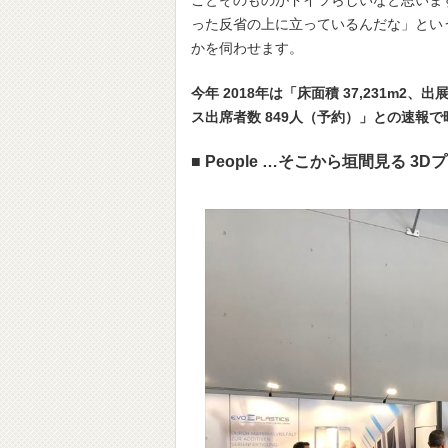
った反省の上に立っているんだな」とい
かを伺わせます。
今年 2018年は「床面積 37,231m2、
ス出席者数 849人（予約）」との速報
■ People …そこから垣間見る 