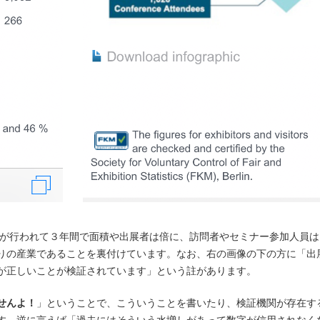
初回が行われて３年間で面積や出展者は倍に、訪問者やセミナー参加人員は
りの産業であることを裏付けています。なお、右の画像の下の方に「出
が正しいことが検証されています」という註があります。
せんよ！
」ということで、こういうことを書いたり、検証機関が存在す
す。逆に言えば「過去にはそういう水増しがあって数字が信用されなく