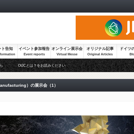
ント告知
イベント参加報告
オンライン展示会
オリジナル記事
ドイツ
ら
OIJCとは？をお読みください
Manufacturing）の展示会（1）