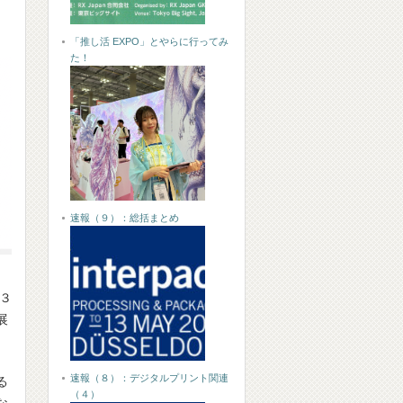
「推し活 EXPO」とやらに行ってみ
た！
速報（９）：総括まとめ
３
展
速報（８）：デジタルプリント関連
る
（４）
な