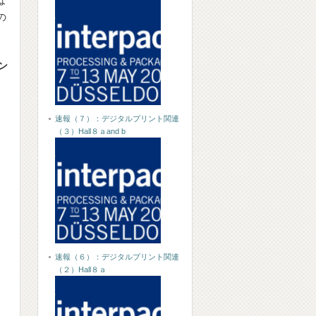
の
ン
速報（７）：デジタルプリント関連
（３）Hall８ａand b
速報（６）：デジタルプリント関連
（２）Hall８ａ