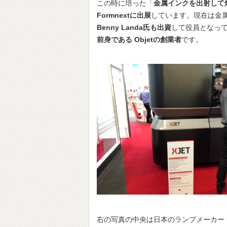
この時に培った「
金属インクを出射して
Formnextに出展
しています。現在は金
Benny Landa氏も出資
して役員となっ
前身である Objetの創業者
です。
右の写真の中央は日本のランプメーカー