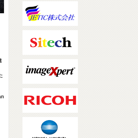
違
た
n