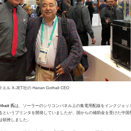
エル X-JET社の Hanan Gothait CEO
hait 氏
は、ソーラーのシリコンパネル上の集電用配線をインクジェッ
るというプリンタを開発していましたが、国からの補助金を受けた中国
は頓挫しました。