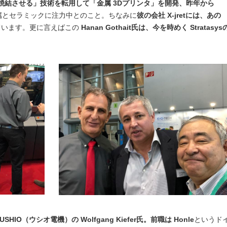
焼結させる」技術を転用して「金属 3Dプリンタ」を開発、昨年から
属とセラミックに注力中とのこと。ちなみに
彼の会社 X-jretには、あの
ています。更に言えばこの
Hanan Gothait氏は、今を時めく Stratasys
USHIO（ウシオ電機）の Wolfgang Kiefer氏。前職は Honle
というド