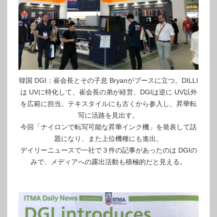
韓国 DGI：崔会長とその子息 Bryanがブースに立つ。DILLI
は UVに特化して、崔会長の弟が経営、DGIは逆に UV以外
を広範に担当。テキスタイルにも古くから参入し、昇華転
写に活路を見出す。
今回「ナイロンで転写可能な昇華インク機」を発表して話
題になり、また上位機種にも進出。
デイリーニュースで一社で３件の記事があったのは DGIの
みで、メディアへの露出活動も積極的だと見える。