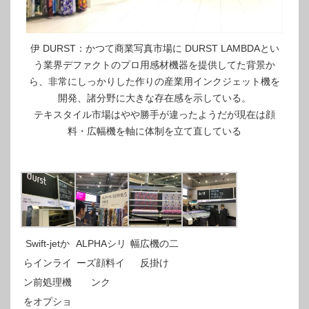
伊 DURST：かつて商業写真市場に DURST LAMBDAとい
う業界デファクトのプロ用感材機器を提供してた背景か
ら、非常にしっかりした作りの産業用インクジェット機を
開発、諸分野に大きな存在感を示している。
テキスタイル市場はやや勝手が違ったようだが現在は顔
料・広幅機を軸に体制を立て直している
Swift-jetか
ALPHAシリ
幅広機の二
らインライ
ーズ顔料イ
反掛け
ン前処理機
ンク
をオプショ