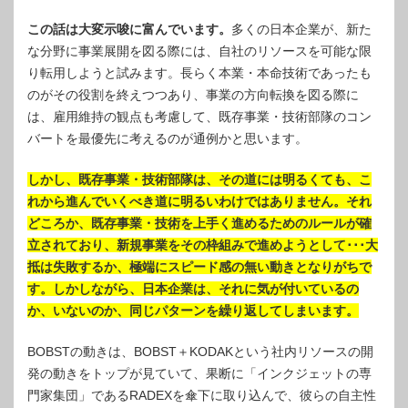
この話は大変示唆に富んでいます。
多くの日本企業が、新た
な分野に事業展開を図る際には、自社のリソースを可能な限
り転用しようと試みます。長らく本業・本命技術であったも
のがその役割を終えつつあり、事業の方向転換を図る際に
は、雇用維持の観点も考慮して、既存事業・技術部隊のコン
バートを最優先に考えるのが通例かと思います。
しかし、既存事業・技術部隊は、その道には明るくても、こ
れから進んでいくべき道に明るいわけではありません。それ
どころか、既存事業・技術を上手く進めるためのルールが確
立されており、新規事業をその枠組みで進めようとして･･･大
抵は失敗するか、極端にスピード感の無い動きとなりがちで
す。しかしながら、日本企業は、それに気が付いているの
か、いないのか、同じパターンを繰り返してしまいます。
BOBSTの動きは、BOBST＋KODAKという社内リソースの開
発の動きをトップが見ていて、果断に「インクジェットの専
門家集団」であるRADEXを傘下に取り込んで、彼らの自主性