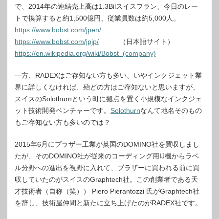
で、2014年の連結売上高は1.3Bilスイスフラン、今日のレー
トで換算すると約1,500億円、従業員数は約5,000人。
https://www.bobst.com/jpen/
https://www.bobst.com/jpjp/
（日本語サイト）
https://en.wikipedia.org/wiki/Bobst_(company)
一方、RADEXはご存知ない方も多い、いやインクジェット業
界に詳しくなければ、殆どの方はご存知ないと思いますが、
スイスのSolothurnという町に拠点を置く小規模なインクジェ
ット技術開発ベンチャーです。
Solothurn
なんて地名そのもの
もご存知ない方も多いのでは？
2015年6月にブラザー工業が英国のDOMINO社を買収しまし
たが、そのDOMINO社が従来のコーディング用IJ機からラベ
ル分野への進出を視野に入れて、ブラザーに買われる前に買
収していたのがスイスのGraphtech社。この創業者である天
才技術者（自称（笑）） Piero Pierantozzi 氏がGraphtech社
を辞し、技術屋仲間と新たに立ち上げたのがRADEX社です。