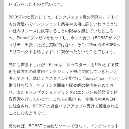
レゼンをしたものと思います。
BOBSTの社長としては、インクジェット機の開発を、そもそ
も分野違いでインクジェット業界や技術に詳しいわけではな
い社内リソースに依存することの限界を感じていたところ
へ、Pieroのプレゼンがヒットし、今回の合弁（BOBSTがマジ
ョリティ出資、ただし買収ではない。そこにPieroやRADEXへ
のリスペクトを感じます）に繋がったということでしょう。
先にも書きましたが、Pieroは「クラスター」を初めとする技
術を多方面の産業用インクジェット機に展開していきたいと
考えており、既にテキスタイル分野では「Swiss4Tex」という
別会社を設立してプリンタ開発と販売網の整備を進めてお
り、またトランザクションプリンタのエンジンも開発済で顧
客探索を行っています。これらの動きも、今後はMOUVENT
に統合され、BOBSTの資金バックアップを受けて推進される
ことになるようです。
纏めれば、BOBSTは自社リソースではなく、インクジェット