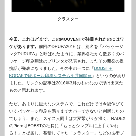
クラスター
今回、これほどまで、このMOUVENTが注目されたのにはワ
ケがあります。
前回のDRUPA2016 は、別名を「パッケージ
ングDURUPA」と呼ばれたように、業界各社から数多くのパ
ッケージ印刷用途のプリンタが発表され、またその開発の提
携話が発表になりました。その中の一つに「
BOBST＋
KODAKで段ボール印刷システムを共同開発
」というのがあり
ました。リンクの記事は2016年3月のものなので形は出来た
ものと思われます。
ただ、あまりに巨大なシステムで、これだけでは今後伸びて
いくパッケージ印刷を隅々までカバーできないと判断したの
でしょう。また、スイス人同士は大変繋がりが深く、RADEX
のPieroはBOBSTの社長に「もっとシンプルに上手くやれ
る！」と提案し、蓄積してきた「クラスター」などの技術プ