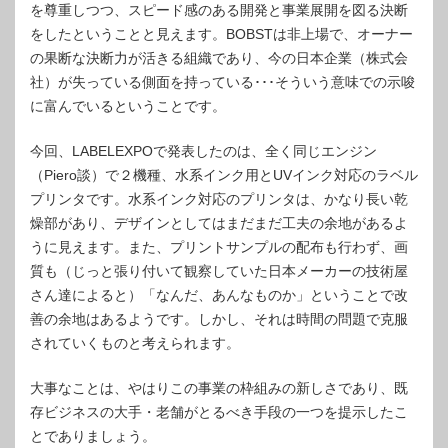
を尊重しつつ、スピード感のある開発と事業展開を図る決断
をしたということと見えます。BOBSTは非上場で、オーナー
の果断な決断力が活きる組織であり、今の日本企業（株式会
社）が失っている側面を持っている･･･そういう意味での示唆
に富んでいるということです。
今回、LABELEXPOで発表したのは、全く同じエンジン
（Piero談）で２機種、水系インク用とUVインク対応のラベル
プリンタです。水系インク対応のプリンタは、かなり長い乾
燥部があり、デザインとしてはまだまだ工夫の余地があるよ
うに見えます。また、プリントサンプルの配布も行わず、画
質も（じっと張り付いて観察していた日本メーカーの技術屋
さん達によると）「なんだ、あんなものか」ということで改
善の余地はあるようです。しかし、それは時間の問題で克服
されていくものと考えられます。
大事なことは、やはりこの事業の枠組みの新しさであり、既
存ビジネスの大手・老舗がとるべき手段の一つを提示したこ
とでありましょう。