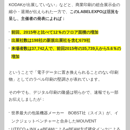
KODAKが出展していない」などと、商業印刷の総合展示会の
縮小・退潮が伝えられた一方で、
このLABELEXPOは活況を
呈し、主催者の発表によれば：
前回、2015年と比べて12％のフロア面積の増加
出展社数は198社の新規出展社を含む679社
来場者数は37,742人で、前回2015年の35,739人から5.6％の
増加
ということで「電子データに置き換えられることのない印刷
物」としてのラベル印刷の堅調さが表れています。
その中でも、デジタル印刷の隆盛は明らかで、速報でも一部
お伝えしましたが：
世界最大の包装機器メーカー BOBST社（スイス）が、イ
ンクジェットベンチャーと合弁したMOUVENT
UTECO＋INX＋eBEAMによるeBEAM方式硬化インクによる