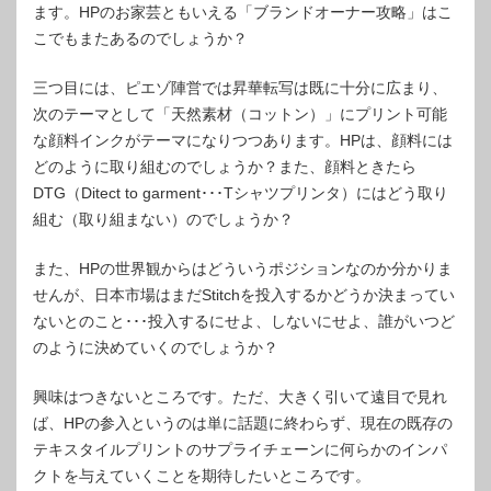
ます。HPのお家芸ともいえる「ブランドオーナー攻略」はこ
こでもまたあるのでしょうか？
三つ目には、ピエゾ陣営では昇華転写は既に十分に広まり、
次のテーマとして「天然素材（コットン）」にプリント可能
な顔料インクがテーマになりつつあります。HPは、顔料には
どのように取り組むのでしょうか？また、顔料ときたら
DTG（Ditect to garment･･･Tシャツプリンタ）にはどう取り
組む（取り組まない）のでしょうか？
また、HPの世界観からはどういうポジションなのか分かりま
せんが、日本市場はまだStitchを投入するかどうか決まってい
ないとのこと･･･投入するにせよ、しないにせよ、誰がいつど
のように決めていくのでしょうか？
興味はつきないところです。ただ、大きく引いて遠目で見れ
ば、HPの参入というのは単に話題に終わらず、現在の既存の
テキスタイルプリントのサプライチェーンに何らかのインパ
クトを与えていくことを期待したいところです。