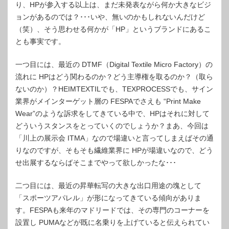
り、HPが参入する以上は、まだ未発表ながら何か大きなビジ
ョンがあるのでは？･･･いや、無いのかもしれないんだけど
（笑）、そう思わせる何かが「HP」というブランドにあるこ
とも事実です。
一つ目には、最近の DTMF（Digital Textile Micro Factory）の
流れに HPはどう関わるのか？どう主導権を取るのか？（取ら
ないのか）？HEIMTEXTILでも、TEXPROCESSでも、サイン
業界がメインターゲット層の FESPAでさえも “Print Make
Wear”のような訴求をしてきている中で、HPはそれに対して
どういうスタンスをとっていくのでしょうか？まあ、今回は
「川上の展示会 ITMA」なので場違いと言ってしまえばその通
りなのですが、そもそも繊維業界に HPが場違いなので、どう
せ出展するならばそこまでやって欲しかったな･･･
二つ目には、最近の昇華転写の大きな出口用途の塊として
「スポーツアパレル」が形になってきている傾向がありま
す。FESPAも来年のマドリードでは、その専門のコーナーを
設置し PUMAなどが既に名乗りを上げていると伝えられてい