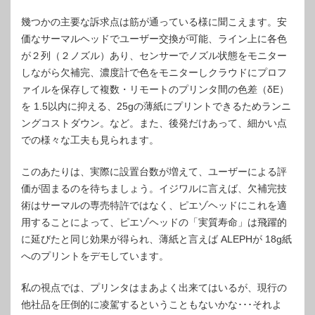
幾つかの主要な訴求点は筋が通っている様に聞こえます。安
価なサーマルヘッドでユーザー交換が可能、ライン上に各色
が２列（２ノズル）あり、センサーでノズル状態をモニター
しながら欠補完、濃度計で色をモニターしクラウドにプロフ
ァイルを保存して複数・リモートのプリンタ間の色差（δE）
を 1.5以内に抑える、25gの薄紙にプリントできるためランニ
ングコストダウン。など。また、後発だけあって、細かい点
での様々な工夫も見られます。
このあたりは、実際に設置台数が増えて、ユーザーによる評
価が固まるのを待ちましょう。イジワルに言えば、欠補完技
術はサーマルの専売特許ではなく、ピエゾヘッドにこれを適
用することによって、ピエゾヘッドの「実質寿命」は飛躍的
に延びたと同じ効果が得られ、薄紙と言えば ALEPHが 18g紙
へのプリントをデモしています。
私の視点では、プリンタはまあよく出来てはいるが、現行の
他社品を圧倒的に凌駕するということもないかな･･･それよ