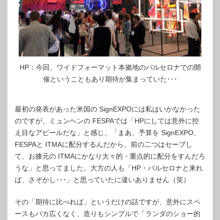
HP：今回、ワイドフォーマット本拠地のバルセロナでの開
催ということもあり期待が集まっていた･･･
最初の発表があった米国の SignEXPOには私はいかなかった
のですが、ミュンヘンの FESPAでは「HPにしては意外に控
え目なアピールだな」と感じ、「まあ、予算を SignEXPO、
FESPAと ITMAに配分するんだから、前の二つはセーブし
て、お膝元の ITMAにかなり大々的・重点的に配分をすんだろ
うな」と思ってました。大方の人も「HP・バルセロナと来れ
ば、さぞかし･･･」と思っていたに違いありません（笑）
その「期待に比べれば」というだけの話ですが、意外にスペ
ースもバカ広くなく、造りもシンプルで「ランダのショー的