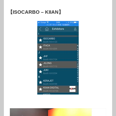
【ISOCARBO – KIIAN】