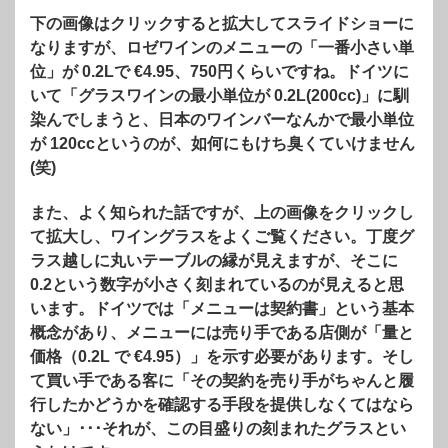
下の画像はクリックすると拡大してスライドショーに
なりますが、ロゼワインのメニューの「一番小さい単
位」が 0.2Lで €4.95、750円くらいですね。ドイツに
いて「グラスワインの最小単位が 0.2L(200cc)」に馴
染んでしまうと、日本のワインバーなんかで最小単位
が 120ccというのが、如何にもけち臭くていけません
(笑)
また、よく知られた話ですが、上の画像をクリックし
て拡大し、ワイングラスをよくご覧ください。丁度グ
ラス越しに丸いテーブルの縁が見えますが、そこに
0.2という数字が小さく刻まれているのが見えると思
います。ドイツでは「メニューは契約書」という基本
概念があり、メニューには売り手である店側が「量と
価格（0.2L で €4.95）」を示す必要があります。そし
て買い手である客に「その契約を売り手がちゃんと履
行したかどうかを確認する手段を提供しなくてはなら
ない」･･･それが、この目盛りの刻まれたグラスとい