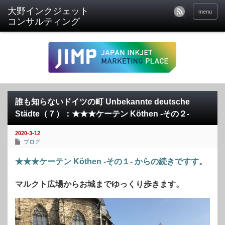
menu
誰も知らないドイツの町 Unbekannte deutsche
Städte（７）：★★★ケーテン Köthen -その２-
2020-3-12
ブログ
★★★ケーテン Köthen -その１- からの続きですす。
マルクト広場からお城までゆっくり歩きます。