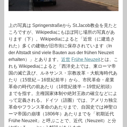
上の写真は Springerstraßeから St.Jacob教会を見たと
ころですが、Wikipediaにもほぼ同じ場所の写真があ
ります（下）。Wikipediaによると「近世（に建造さ
れた）多くの建物が旧市街に保存されています（In
der Altstadt sind viele Bauten aus der frühen Neuzeit
erhalten）」とあります。
近世
Frühe Neuzeit
とは、こ
れも Wikipediaによると「西洋史上では、東ローマ帝
国の滅亡及び、ルネサンス・宗教改革・大航海時代あ
たり（15世紀 – 16世紀前半）から、市民革命・産業
革命の時代の前あたり（18世紀後半 – 19世紀初頭）
までを指す。主権国家体制や絶対王政の確立などによ
って定義される。ドイツ（語圏）では、アメリカ独立
革命やフランス革命のあたりまで、自国史では神聖ロ
ーマ帝国の崩壊（1806年）あたりまでを「初期近代
Frühe Neuzeit」と呼ぶことで、近代（Neuzeit）と分