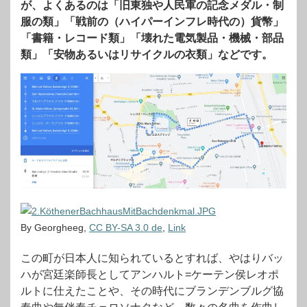
が、よくあるのは「旧東独や人民軍の記念メダル・制
服の類」「戦前の（ハイパーインフレ時代の）貨幣」
「書籍・レコード類」「壊れた電気製品・機械・部品
類」「安物あるいはリサイクルの衣類」などです。
By Georgheeg,
CC BY-SA 3.0 de
,
Link
この町が日本人に知られているとすれば、やはりバッ
ハが宮廷楽師長としてアンハルト=ケーテン侯レオポ
ルトに仕えたことや、その時代にブランデンブルグ協