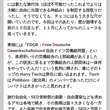
には新たな旅行法（ほぼ不可能だったこれまでよりは
大幅に自由に出国できる枠組み）を制定する段取りだ
ったし、そうでなくても、チェコにはもう大きな穴が
開いていたのです。今回はそのあたり、壁が崩壊する
前の１０日足らず、１１月に入ってからのニュースを
追っていきます。
東独には「FDGB：
F
reie
D
eutsche
G
ewerkschafts
b
und 自由ドイツ労働総同盟」とい
う、政府肝いりの労働組合の上部組織がありました
が、この状況に至るまで労働組合の上部団体は一体何
をやっていたんだ！という批判に晒され、遂にそのト
ップの Harry Tischは辞任に追い込まれます。Tisch
は Politbüro（政治局）のメンバーであっただけにイ
ンパクトは大きかったと思われます。
旅行自由化・SED党幹部の刷新・自由選挙などを求め
るデモは各地で続き、その規模は益々大きくなる一方
です。また各地で中央政府や地方政府・SEDと市民と