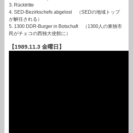
3. Rücktritte
4. SED-Bezirkschefs abgelost （SEDの地域トップ
が解任される）
5. 1300 DDR-Burger in Botschaft （1300人の東独市
民がチェコの西独大使館に）
【1989.11.3 金曜日】