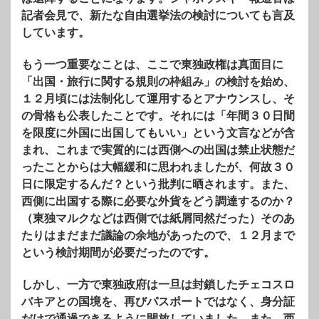
記者会見で、新たな自由選挙法の検討についても言及
しています。
もう一つ重要なことは、ここで東独政権は真面目に
「出国・旅行に関する規則の枠組み」の検討を始め、
１２月頃には法制化して運用するとアナウンスし、そ
の骨格も公表したことです。それには「年間３０日間
を限度に外国に出国してもいい」という文言などが含
まれ、これまで実質的には西側への出国は禁止状態だ
ったことからは大幅緩和に思われましたが、何故３０
日に限定するんだ？という批判に晒されます。また、
西側に出国する際に必要な外貨をどう調達するのか？
（東独マルクなどは西側では紙屑同然だった）そのあ
たりはまだまだ議論の余地があったので、１２月まで
という検討期間が必要だったのです。
しかし、一方で東独政府は一旦は封鎖したチェコスロ
バキアとの国境を、再びパスポートではなく、身分証
だけで通過できるように開放していました。また、西