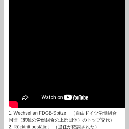
1. Wechsel an FDGB-Spitze （自由ドイツ労働組合
同盟（東独の労働組合の上部団体）のトップ交代）
2. Rücktritt bestätigt （退任が確認された）