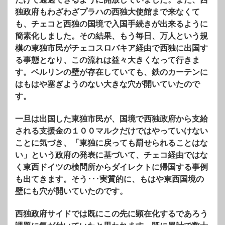
独政府もわざわざプラハの西独大使館まで来なくて
も、チェコと西独の国境で入国手続きが出来るように
簡素化しました。その結果、もう毎日、万人という規
模の東独市民がチェコスロバキア経由で西独に出国す
る事態となり、この流れは益々大きくなって行きま
す。ベルリンの壁が存在していても、鉄のカーテンに
はもはや塞ぎようのない大きな穴が開いていたので
す。
一旦は出国した東独市民が、国境で西独政府から支給
される支援金の１００マルクだけではやっていけない
ことに気づき、「東独に戻っても罰せられることはな
い」という政府の発表に基づいて、チェコ経由ではな
く東西ドイツの検問所からダイレクトに帰国する事例
も出てきます。そう･･･実質的に、もはや東西国境の
壁にも穴が開いていたのです。
西独政府サイドでは既にこの先に顕在化するであろう