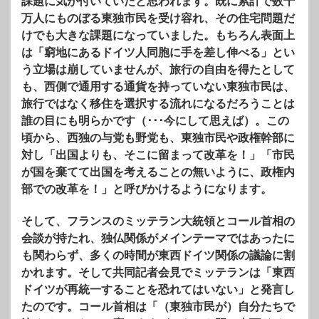
課題に気が付いていたと思われます。既に累計で数十
万人にものぼる東独市民を受け容れ、その住宅問題だ
けでも大きな課題になっていました。もちろん表面上
は「窮地にあるドイツ人同胞に手を差し伸べる」とい
う立場は崩していませんが、旅行の自由を得たとして
も、西側で通用する通貨を持っていない東独市民は、
旅行ではなく移住を選択する流れになるだろうことは
誰の目にも明らかです（･･･今にして思えば）。この
頃から、西独の与党も野党も、東独市民や政権幹部に
対し「出国よりも、そこに留まって改革を！」「市民
が国を棄てて出国を考えることの無いように、政権内
部での改革を！」と呼びかけるようになります。
そして、フランスのミッテラン大統領とコール首相の
会談が持たれ、独仏関係がメインテーマではあったに
も関わらず、多くの時間が東西ドイツ関係の議論に割
かれます。そして共同記者会見でミッテランは「東西
ドイツが再統一することを恐れてはいない」と発言し
たのです。コール首相は「（東独市民が）自分たちで