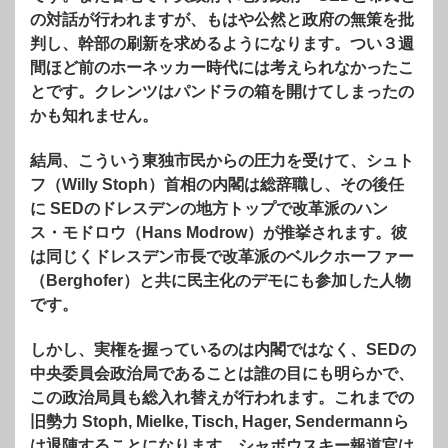
の対話が行われますが、もはや公然と政府の無策を批
判し、幹部の刷新を求めるようになります。つい３週
間ほど前のホーネッカー時代には考えられなかったこ
とです。クレンツはパンドラの箱を開けてしまったの
かも知れません。
結局、こういう東独市民からの圧力を受けて、シュト
フ（Willy Stoph）首相の内閣は総辞職し、その後任
に SEDのドレスデンの地方トップで改革派のハン
ス・モドロウ（Hans Modrow）が推挙されます。彼
は同じくドレスデン市長で改革派のベルクホーファー
（Berghofer）と共に民主化のデモにも参加した人物
です。
しかし、実権を握っているのは内閣ではなく、SEDの
中央委員会政治局であることは誰の目にも明らかで、
この政治局員も総入れ替えが行われます。これまでの
旧勢力 Stoph, Mielke, Tisch, Hager, Sendermannら
は退陣することになります。シャボウスキー報道官は