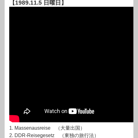
【1989.11.5 日曜日】
1. Massenausreise （大量出国）
2. DDR-Reisegesetz （東独の旅行法）