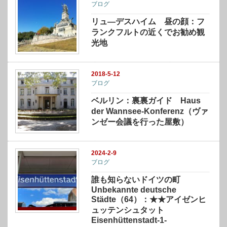
ブログ
リュ―デスハイム 昼の顔：フ
ランクフルトの近くでお勧め観
光地
2018-5-12
ブログ
ベルリン：裏裏ガイド Haus
der Wannsee-Konferenz（ヴァ
ンゼー会議を行った屋敷）
2024-2-9
ブログ
誰も知らないドイツの町
Unbekannte deutsche
Städte（64）：★★アイゼンヒ
ュッテンシュタット
Eisenhüttenstadt-1-