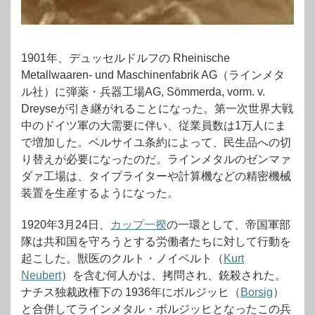
1901年、デュッセルドルフの Rheinische
Metallwaaren- und Maschinenfabrik AG（ラインメタ
ル社）に弾薬・兵器工場AG, Sömmerda, vorm. v.
Dreyseが引き継がれることになった。第一次世界大戦
中のドイツ軍の大需要に伴い、従業員数は1万人にま
で増加した。ベルサイユ条約によって、民生品への切
り替えが必要になったのだ。ラインメタルのゼンマァ
ダァ工場は、タイプライターや計算機などの精密機械
装置を生産するようになった。
1920年3月24日、
カップ一揆
の一環として、帝国軍部
隊は共和国を守ろうとする労働者たちに対して行動を
起こした。獣医のクルト・ノイベルト（
Kurt
Neubert
）を含む何人かは、拷問され、銃殺された。
ナチス独裁政権下の 1936年にボルジッヒ（
Borsig
）
と合併してラインメタル・ボルジッヒとなったこの兵