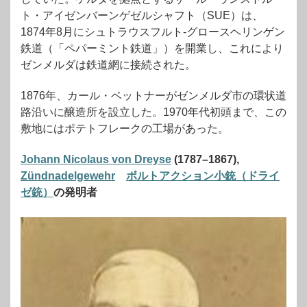
ト・アイゼンバーンゲゼルシャフト（SUE）は、
1874年8月にシュトラウスフルト-グロースヘリンゲン
鉄道（「ペパーミント鉄道」）を開業し、これにより
ゼンメルダは鉄道網に接続された。
1876年、カール・ベットナーがゼンメルダ市の環状道
路沿いに醸造所を設立した。1970年代初頭まで、この
敷地にはポテトフレークの工場があった。
Johann Nicolaus von Dreyse
(1787–1867),
Zündnadelgewehr
ボルトアクション小銃（ドライ
ゼ銃）
の発明者