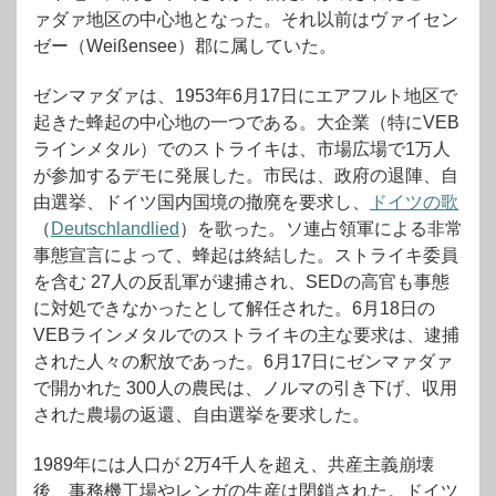
ァダァ地区の中心地となった。それ以前はヴァイセン
ゼー（Weißensee）郡に属していた。
ゼンマァダァは、1953年6月17日にエアフルト地区で
起きた蜂起の中心地の一つである。大企業（特にVEB
ラインメタル）でのストライキは、市場広場で1万人
が参加するデモに発展した。市民は、政府の退陣、自
由選挙、ドイツ国内国境の撤廃を要求し、
ドイツの歌
（
Deutschlandlied
）を歌った。ソ連占領軍による非常
事態宣言によって、蜂起は終結した。ストライキ委員
を含む 27人の反乱軍が逮捕され、SEDの高官も事態
に対処できなかったとして解任された。6月18日の
VEBラインメタルでのストライキの主な要求は、逮捕
された人々の釈放であった。6月17日にゼンマァダァ
で開かれた 300人の農民は、ノルマの引き下げ、収用
された農場の返還、自由選挙を要求した。
1989年には人口が 2万4千人を超え、共産主義崩壊
後、事務機工場やレンガの生産は閉鎖された。ドイツ