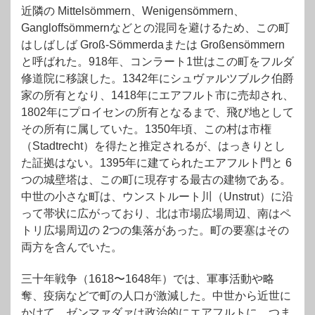
近隣の Mittelsömmern、Wenigensömmern、
Gangloffsömmernなどとの混同を避けるため、この町
はしばしば Groß-Sömmerdaまたは Großensömmern
と呼ばれた。918年、コンラート1世はこの町をフルダ
修道院に移譲した。1342年にシュヴァルツブルク伯爵
家の所有となり、1418年にエアフルト市に売却され、
1802年にプロイセンの所有となるまで、飛び地として
その所有に属していた。1350年頃、この村は市権
（Stadtrecht）を得たと推定されるが、はっきりとし
た証拠はない。1395年に建てられたエアフルト門と 6
つの城壁塔は、この町に現存する最古の建物である。
中世の小さな町は、ウンストルート川（Unstrut）に沿
って帯状に広がっており、北は市場広場周辺、南はペ
トリ広場周辺の 2つの集落があった。町の要塞はその
両方を含んでいた。
三十年戦争（1618〜1648年）では、軍事活動や略
奪、疫病などで町の人口が激減した。中世から近世に
かけて、ゼンマァダァは政治的にエアフルトに、つま