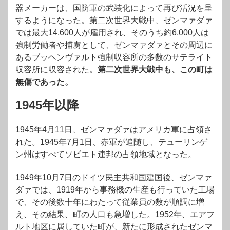
器メーカーは、国防軍の武装化によって再び活況を呈
するようになった。第二次世界大戦中、ゼンマァダァ
では最大14,600人が雇用され、そのうち約6,000人は
強制労働者や捕虜として、ゼンマァダァとその周辺に
あるブッヘンヴァルト強制収容所の多数のサテライト
収容所に収容された。
第二次世界大戦中も、この町は
無傷であった。
1945年以降
1945年4月11日、ゼンマァダァはアメリカ軍に占領さ
れた。1945年7月1日、赤軍が追随し、テューリンゲ
ン州はすべてソビエト連邦の占領地域となった。
1949年10月7日のドイツ民主共和国建国後、ゼンマァ
ダァでは、1919年から事務機の生産も行っていた工場
で、その後数十年にわたって従業員の数が順調に増
え、その結果、町の人口も急増した。1952年、エアフ
ルト地区に属していた町が、新たに形成されたゼンマ