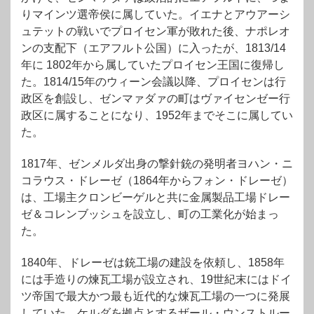
り
マインツ
選帝侯に属していた。イエナとアウアーシ
ュテットの戦いでプロイセン軍が敗れた後、ナポレオ
ンの支配下（エアフルト公国）に入ったが、1813/14
年に 1802年から属していたプロイセン王国に復帰し
た。1814/15年のウィーン会議以降、プロイセンは行
政区を創設し、ゼンマァダァの町はヴァイセンゼー行
政区に属することになり、1952年までそこに属してい
た。
1817年、ゼンメルダ出身の撃針銃の発明者ヨハン・ニ
コラウス・ドレーゼ（1864年からフォン・ドレーゼ）
は、工場主クロンビーゲルと共に金属製品工場ドレー
ゼ＆コレンブッシュを設立し、町の工業化が始まっ
た。
1840年、ドレーゼは銃工場の建設を依頼し、1858年
には手造りの煉瓦工場が設立され、19世紀末にはドイ
ツ帝国で最大かつ最も近代的な煉瓦工場の一つに発展
していた。ケルダを拠点とするザール・ウンストルー