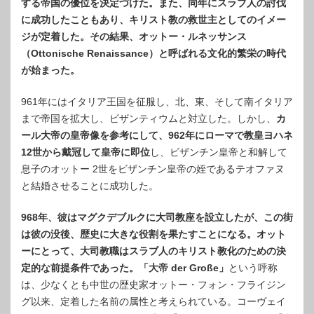
する帝国の優位を決定づけた。また、同年にスラブ人の討伐
に成功したこともあり、キリスト教の救世主としてのイメー
ジが定着した。その結果、オットー・ルネッサンス
（Ottonische Renaissance）と呼ばれる文化的繁栄の時代
が始まった。
961年にはイタリア王国を征服し、北、東、そして南イタリア
まで帝国を拡大し、ビザンティウムと対立した。しかし、
カ
ール大帝の皇帝像を参考にして、962年にローマで教皇ヨハネ
12世から戴冠して皇帝に即位
し、ビザンチン皇帝と和解して
息子のオットー 2世をビザンチン皇帝の姪であるテオファヌ
と結婚させることに成功した。
968年、彼はマグクデブルクに大司教座を設立したが、この街
は彼の没後、歴史に大きな役割を果たすことになる。オット
ーにとって、大司教職はスラブ人のキリスト教化のための決
定的な前提条件であった。「大帝 der Große」
という呼称
は、少なくとも中世の歴史家オットー・フォン・フライジン
グ以来、定着した名前の属性と考えられている。コーヴェイ