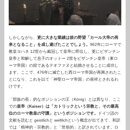
しかしながら、
更に大きな業績は彼の野望「カール大帝の再
来となること」を成し遂げたことでしょう。
962年にローマで
教皇ヨハネ 12世から戴冠して皇帝に即位し、更にビザンチン
皇帝と和解して息子のオットー 2世をビザンチン皇帝（東ロ
ーマ帝国）の姪であるテオファヌと結婚させることに成功し
ます。ここで、476年に滅亡した西ローマ帝国が再興されたこ
とになり、これを以て「神聖ローマ帝国」の発祥とされるわ
けです。
「部族の長」的なポジションの王（König）とは異なり、ここ
での
皇帝（Kaiser）は「カトリックという宗教と、その最高
位のローマ教皇の守護」というポジションです。
ドイツ語の
文献を読むと geistlichと weltlichという概念が出てきて、和訳
では「精神的・宗教的」と「世俗的」と訳されています。ロ