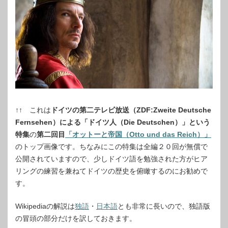
↑↑ これは
ドイツの第二テレビ放送（ZDF:Zweite Deutsche
Fernsehen）による「ドイツ人（Die Deutschen）」という
特集
の
第二回目
「オットーと帝国（Otto und das Reich）」
のトップ画像です。ちなみにこの特集は全編２０回が無償で
公開されていますので、少しドイツ語を勉強された方がヒア
リングの練習を兼ねてドイツの歴史を俯瞰するのにお勧めで
す。
Wikipediaの解説は
独語
・
日本語
とも非常に長いので、独語版
の冒頭の部分だけを訳しておきます。