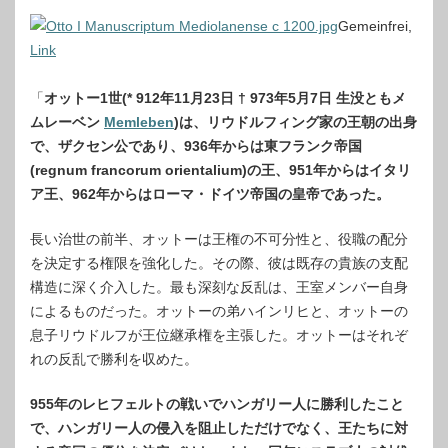
Gemeinfrei,
Link
「
オットー1世(* 912年11月23日 † 973年5月7日 生没ともメ
ムレーベン
Memleben
)は、リウドルフィング家の王朝の出身
で、ザクセン公であり、936年からは東フランク帝国
(regnum francorum orientalium)の王、951年からはイタリ
ア王、962年からはローマ・ドイツ帝国の皇帝であった。
長い治世の前半、オットーは王権の不可分性と、役職の配分
を決定する権限を強化した。その際、彼は既存の貴族の支配
構造に深く介入した。最も深刻な反乱は、王室メンバー自身
によるものだった。オットーの弟ハインリヒと、オットーの
息子リウドルフが王位継承権を主張した。オットーはそれぞ
れの反乱で勝利を収めた。
955年のレヒフェルトの戦いでハンガリー人に勝利したこと
で、ハンガリー人の侵入を阻止しただけでなく、王たちに対