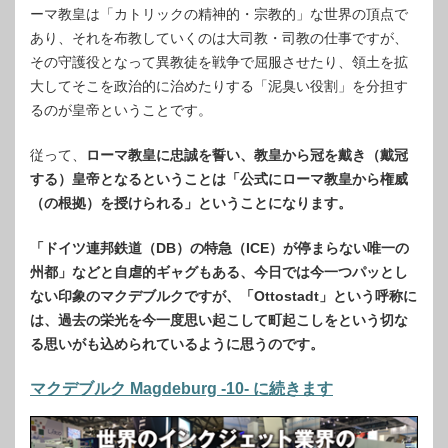
ーマ教皇は「カトリックの精神的・宗教的」な世界の頂点で
あり、それを布教していくのは大司教・司教の仕事ですが、
その守護役となって異教徒を戦争で屈服させたり、領土を拡
大してそこを政治的に治めたりする「泥臭い役割」を分担す
るのが皇帝ということです。
従って、
ローマ教皇に忠誠を誓い、教皇から冠を戴き（戴冠
する）皇帝となるということは「公式にローマ教皇から権威
（の根拠）を授けられる」ということになります。
「ドイツ連邦鉄道（DB）の特急（ICE）が停まらない唯一の
州都」などと自虐的ギャグもある、今日では今一つパッとし
ない印象のマクデブルクですが、「Ottostadt」という呼称に
は、過去の栄光を今一度思い起こして町起こしをという切な
る思いがも込められているように思うのです。
マクデブルク Magdeburg -10- に続きます