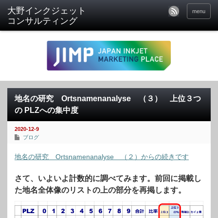
menu
地名の研究 Ortsnamenanalyse （３） 上位３つ
の PLZへの集中度
2020-12-9
ブログ
地名の研究 Ortsnamenanalyse （２）からの続きです
さて、いよいよ計数的に調べてみます。前回に掲載し
た地名全体像のリストの上の部分を再掲します。