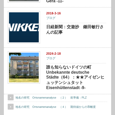
Gera -11-
2018-3-16
ブログ
日経新聞：交遊抄 鎌田敏行さ
んの記事
2024-2-18
ブログ
誰も知らないドイツの町
Unbekannte deutsche
Städte（64）：★★アイゼンヒ
ュッテンシュタット
Eisenhüttenstadt -9-
地名の研究 Ortsnamenanalyse （２） 前準備：PLZ
地名の研究 Ortsnamenanalyse （４） 期待値からの乖離度