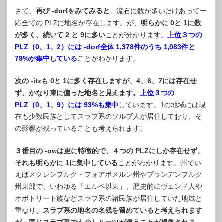
さて、
再び -dorfをみてみると
、流石に数が多いだけあって一
応全ての PLZに地名が存在します。が、
明らかに 0と 1に数
が多く、続いて 2 と 9に多い
ことが分かります。
上位３つの
PLZ（0、1、2）には -dorf全体 1,378件のうち 1,083件と
79%が集中している
ことがわかります。
次の -itzも 0と 1に多く存在しますが、4、6、7には存在せ
ず、かなり東に偏った地名と見えます。
上位３つの
PLZ（0、1、9）には 93%も集中
しています。1の地域には現
在も少数民族としてスラブ系のソルブ人が居住しており、そ
の影響が残っていることも考えられます。
３番目の -owは更に特徴的で、４つの PLZにしか存在せず、
それも明らかに 1に集中している
ことがわかります。州でい
えばメクレンブルク・フォアポメルン州やブランデンブルク
州東部で、いわゆる「エルベ以東」、歴史的にヴェンド人や
オボトリート族などスラブ系の諸民族が居住していた地域と
重なり、
スラブ系の地名の名残を留めていると考えられます