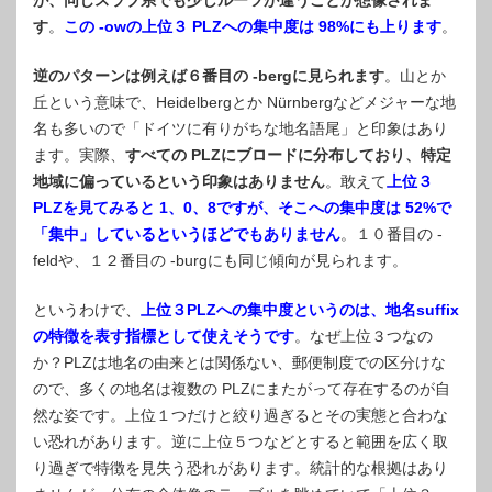
が、同じスラブ系でも少しルーツが違うことが想像されま
す
。
この -owの上位３ PLZへの集中度は 98%にも上ります
。
逆のパターンは例えば６番目の -bergに見られます
。山とか
丘という意味で、Heidelbergとか Nürnbergなどメジャーな地
名も多いので「ドイツに有りがちな地名語尾」と印象はあり
ます。実際、
すべての PLZにブロードに分布しており、特定
地域に偏っているという印象はありません
。敢えて
上位３
PLZを見てみると 1、0、8ですが、そこへの集中度は 52%で
「集中」しているというほどでもありません
。１０番目の -
feldや、１２番目の -burgにも同じ傾向が見られます。
というわけで、
上位３PLZへの集中度というのは、地名suffix
の特徴を表す指標として使えそうです
。なぜ上位３つなの
か？PLZは地名の由来とは関係ない、郵便制度での区分けな
ので、多くの地名は複数の PLZにまたがって存在するのが自
然な姿です。上位１つだけと絞り過ぎるとその実態と合わな
い恐れがあります。逆に上位５つなどとすると範囲を広く取
り過ぎで特徴を見失う恐れがあります。統計的な根拠はあり