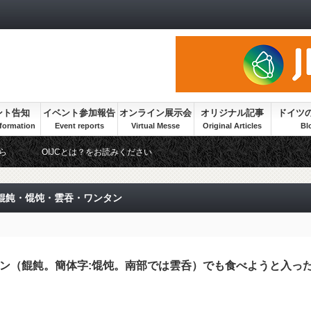
ント告知
イベント参加報告
オンライン展示会
オリジナル記事
ドイツ
ら
OIJCとは？をお読みください
餛飩・馄饨・雲吞・ワンタン
ン（餛飩。簡体字:馄饨。南部では雲呑）でも食べようと入っ