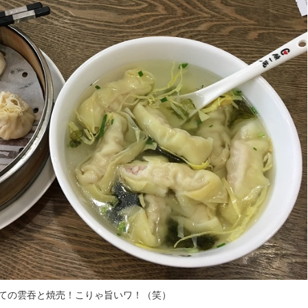
ての雲吞と焼売！こりゃ旨いワ！（笑）