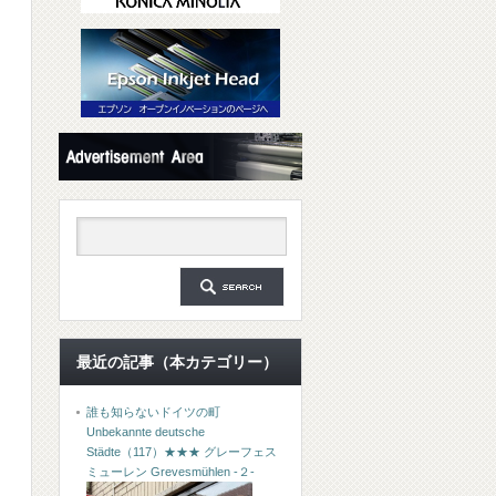
最近の記事（本カテゴリー）
誰も知らないドイツの町
Unbekannte deutsche
Städte（117）★★★ グレーフェス
ミューレン Grevesmühlen -２-