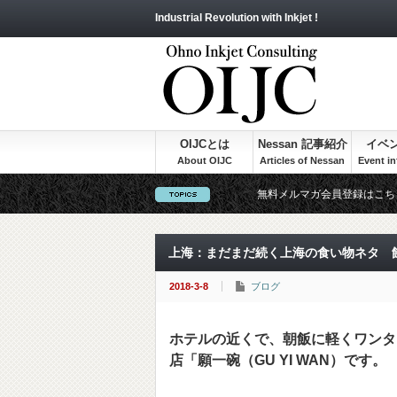
Industrial Revolution with Inkjet !
OIJCとは
Nessan 記事紹介
イベ
無料メルマガ会員登録はこち
上海：まだまだ続く上海の食い物ネタ 
2018-3-8
ブログ
ホテルの近くで、朝飯に軽くワンタ
店「願一碗（GU YI WAN）です。