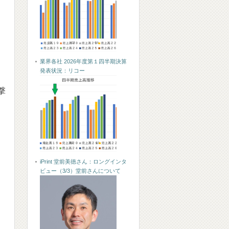
業界各社 2026年度第１四半期決算
発表状況：リコー
撃
iPrint 堂前美徳さん：ロングインタ
ビュー（3/3）堂前さんについて