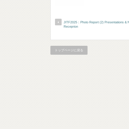
JITF2025：Photo Report (2) Presentations & 
Receprion
トップページに戻る