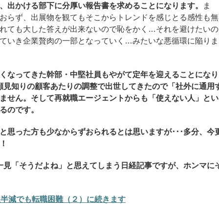
、出かける部下に分厚い報告書を求めることになります。
ま
おらず、出展物を観てもそこからトレンドを感じとる感性も無
れても大した答えが出来ないので恥をかく…それを避けたいの
ていき企業贅肉の一部となっていく…みたいな悪循環に陥りま
くなってきた幹部・中堅社員もやがて定年を迎えることになり
顔見知りの
顧客
あたりの調整で出世してきたので「社外に通用
ません。そして再就職エージェントからも「使えない人」とい
るのです。
と思った方も少なからずおられるとは思いますが･･･多分、今
！
！一見「そうだよね」と思えてしまう日経記事ですが、ホンマに
収半減でも転職困難（２）に続きます