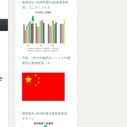
業界各社 2026年度Q1決算発表状
況：コニカミノルタ
に
中国：IJPの中核部品―ヘッドの国
産化の進捗状況（４）
で
業界各社 2026年度決算発表状況：
キヤノン