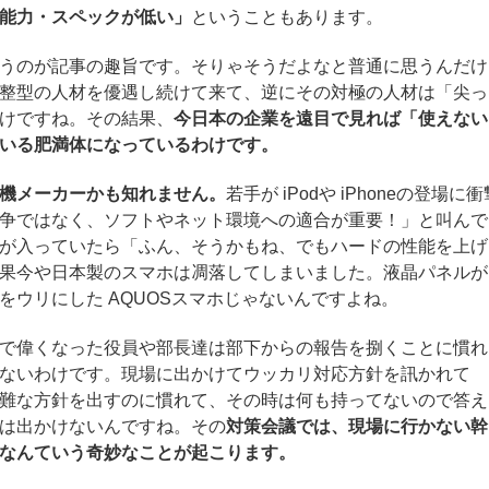
能力・スペックが低い」
ということもあります。
うのが記事の趣旨です。そりゃそうだよなと普通に思うんだけ
整型の人材を優遇し続けて来て、逆にその対極の人材は「尖っ
けですね。その結果、
今日本の企業を遠目で見れば「使えない
いる肥満体になっているわけです。
機メーカーかも知れません。
若手が iPodや iPhoneの登場に衝
争ではなく、ソフトやネット環境への適合が重要！」と叫んで
が入っていたら「ふん、そうかもね、でもハードの性能を上げ
果今や日本製のスマホは凋落してしまいました。液晶パネルが
をウリにした AQUOSスマホじゃないんですよね。
で偉くなった役員や部長達は部下からの報告を捌くことに慣れ
ないわけです。現場に出かけてウッカリ対応方針を訊かれて
難な方針を出すのに慣れて、その時は何も持ってないので答え
は出かけないんですね。その
対策会議では、現場に行かない幹
なんていう奇妙なことが起こります。