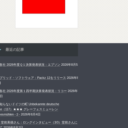
最近の記事
各社 2026年度Ｑ１決算発表状況：エプソン
2026年8月5
ブリッド・ソフトウェア：Packz 12をリリース
2026年8
日
各社 2026年度第１四半期決算発表状況：リコー
2026年
4日
らないドイツの町 Unbekannte deutsche
ädte（117）★★★ グレーフェスミューレン
esmühlen -２-
2026年8月4日
rint 堂前美徳さん：ロングインタビュー（3/3）堂前さんに
て
2026年8月2日