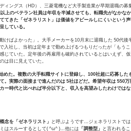
ディングス（HD）、三菱電機など大手製造業が早期退職の募
代以上のベテラン社員は年収を半減させても、転職先がなかな
ててきた「ゼネラリスト」は価値をアピールしにくいという声
呈している。
動けばよかった」。大手メーカーを10月末に退職した 50代後
卒で入社し、当初は定年まで勤め上げるつもりだったが「もうこ
感じていた。定年後の再雇用も確約されているとはいえず、仮
のは目に見えていた。
を始めた。複数の大手転職サイトに登録し、100社超に応募した
。実際の面接まで進んだのは 5社ほどだ。希望年収は 550万
カー時代と比べれば半分以下と、収入を高望みしたわけではな
概念を「ゼネラリスト」
と呼ぶようです…ジェネラリストでは
スルーするとして( ^ω^ )…他には
「調整型」
と言われるこ