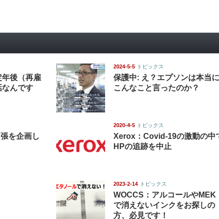
2024-5-5
トピックス
定年後（再雇
保護中: え？エプソンは本当
話なんです
こんなこと言ったのか？
2020-4-5
トピックス
出張を企画し
Xerox：Covid-19の激動の中
HPの追跡を中止
2023-2-14
トピックス
WOCCS：アルコールやMEK
で消えないインクをお探しの
方、必見です！