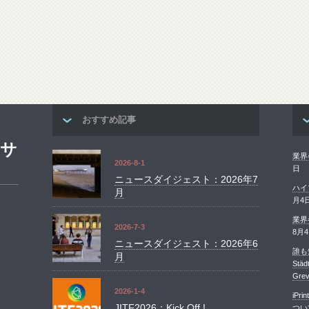
おすすめ記事
ンサ
業界
2026-8-1
日
ニュースダイジェスト：2026年7
ハイ
月
月4
業界
2026-7-3
8月
ニュースダイジェスト：2026年6
誰も知
月
St
Grev
2026-1-4
iP
JITF2026：Kick Off !
つい