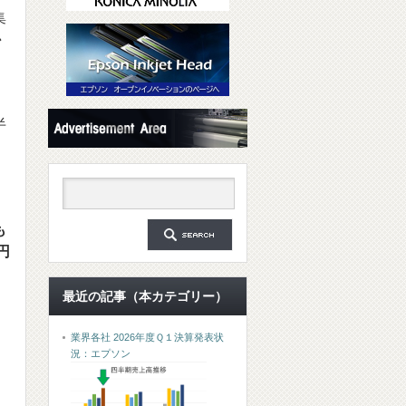
集
か
半
も
円
最近の記事（本カテゴリー）
業界各社 2026年度Ｑ１決算発表状
況：エプソン