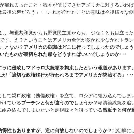
が崩れ去ったこと・我々が信じてきたアメリカに対するいわば
は最後の砦だろう」･･･これが崩れたことの意味は今後様々な側
は、与党共和党からも野党民主党からも、少なくとも目立った
です。え？ということはアメリカ全体が多かれ少なかれトラン
ことなの？
アメリカの良識はどこに行ってしまったのでしょう
いたものが裏切られた感をどうすればいいでしょうのか･･･
エラに侵攻しマドゥロ大統領を拘束したという報道があります
が「適切な政権移行が行われるまでアメリカが統治する」･･･
として親ロ政権（傀儡政権）を立て、ロシアに組み込んでしま
掛けている
プーチンと何が違うのでしょうか？
頼清徳総統を追
に組み込んでしまいたいと虎視眈々と狙っている
習近平と何が
納得性もありますが、逆に何故しないのでしょうか？
北朝鮮に