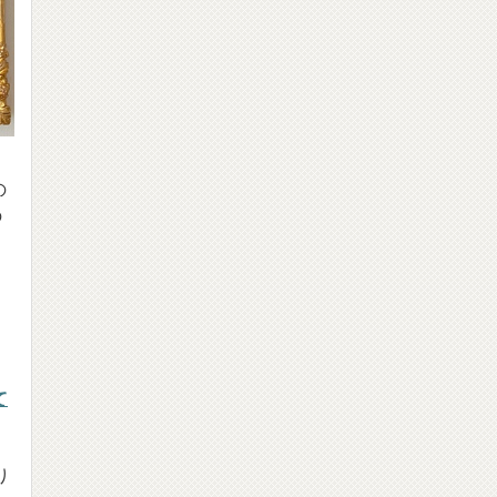
の
の
て
り