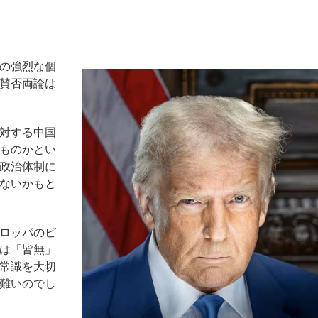
の強烈な個
賛否両論は
対する中国
ものかとい
政治体制に
ないかもと
ロッパのビ
は「皆無」
常識を大切
難いのでし