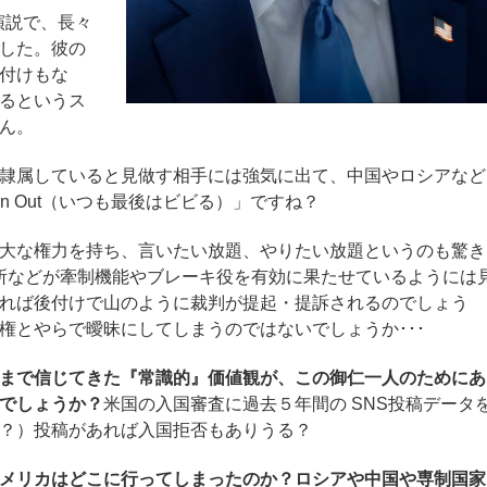
演説で、長々
した。彼の
付けもな
るというス
ん。
隷属していると見做す相手には強気に出て、中国やロシアなど
hickin Out（いつも最後はビビる）」ですね？
大な権力を持ち、言いたい放題、やりたい放題というのも驚き
判所などが牽制機能やブレーキ役を有効に果たせているようには
れば後付けで山のように裁判が提起・提訴されるのでしょう
権とやらで曖昧にしてしまうのではないでしょうか･･･
まで信じてきた『常識的』価値観が、この御仁一人のためにあ
でしょうか？
米国の入国審査に過去５年間の SNS投稿データ
？）投稿があれば入国拒否もありうる？
メリカはどこに行ってしまったのか？ロシアや中国や専制国家