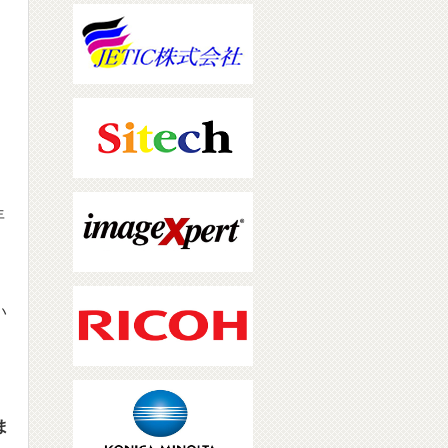
年
返
い
ま