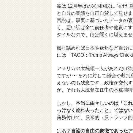
彼は 12月半ばの米国国民に向けた
と自分の業績を自画自賛して見せま
言説は、事実に基づいたデータの裏
く、悪い話は全て前任者や他責にす
タイルなので、ほぼ聞くに堪えませ
煎じ詰めれば日本や欧州など自分に
には「TACO：Trump Always C
アメリカの大統領一人があれだけ強
ですが･･･それに対して議会や裁
えないのも残念です。政権が交代す
が、それも大統領在任中の不逮捕特
しかし、
本当に由々しいのは「これ
っけなく崩れ去ったこと」ではない
義務付けて、反米的（反トランプ的
はあ？
言論の自由の象徴であったア