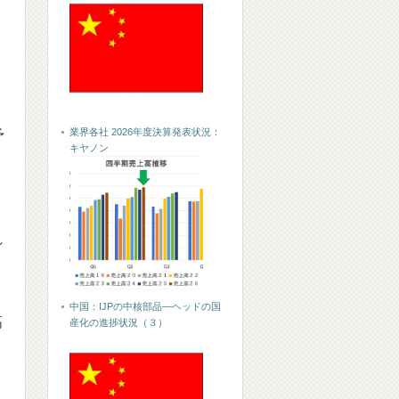
業界各社 2026年度決算発表状況：
予
キヤノン
よ
れ
中国：IJPの中核部品―ヘッドの国
高
産化の進捗状況（３）