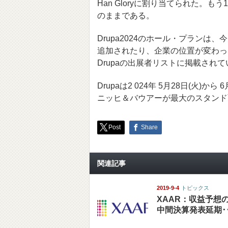
Han Gloryに割り当てられた。
のままである。
Drupa2024のホール・プラン
追加されたり、企業の位置が変わった
Drupaの出展者リストに掲載されて
Drupaは2 024年 5月28日(火
ニッヒ＆バウアーが最大のスタンド
Post
Share
関連記事
2019-9-4
トピックス
XAAR：収益予想
中間決算発表延期･