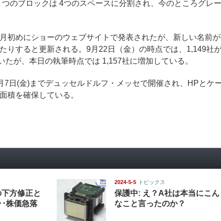
もう1 つのブロックは 4つのスペースに分割され、今のところグレ
は、今月初めにショーのウェブサイトで発表されたが、新しい名前が
りすると更新される。9月22日（金）の時点では、1,149社
いたが、本日の執筆時点では 1,157社に増加している。
)から 6月7日(金)までデュッセルドルフ・メッセで開催され、HPとケ
面積を確保している。
2024-5-5
トピックス
の下方修正と
保護中: え？A社は本当にこん
･･株価急落
なこと言ったのか？