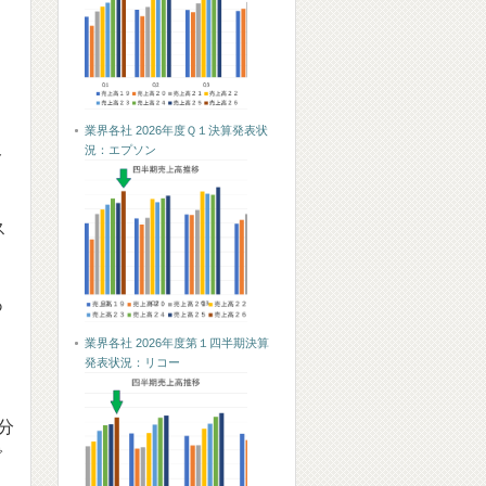
業界各社 2026年度Ｑ１決算発表状
況：エプソン
ト
ス
あ
業界各社 2026年度第１四半期決算
発表状況：リコー
分
で