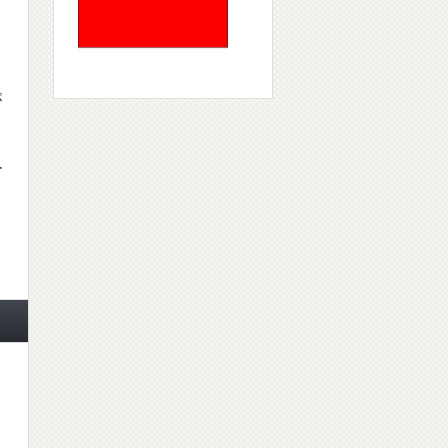
ー
が
ー