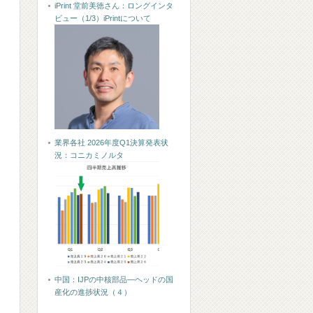
iPrint 堂前美徳さん：ロングインタ
ビュー（1/3）iPrintについて
業界各社 2026年度Q1決算発表状
況：コニカミノルタ
中国：IJPの中核部品―ヘッドの国
産化の進捗状況（４）