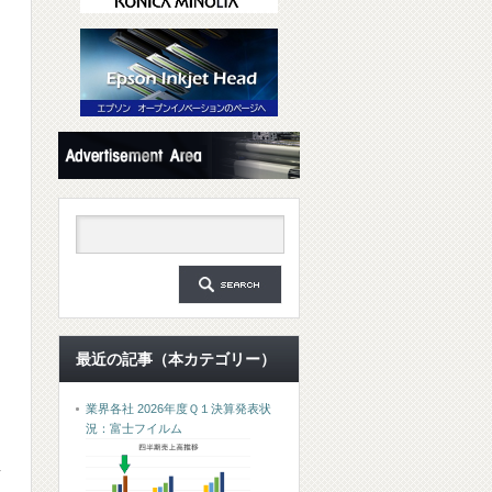
最近の記事（本カテゴリー）
業界各社 2026年度Ｑ１決算発表状
、
況：富士フイルム
し