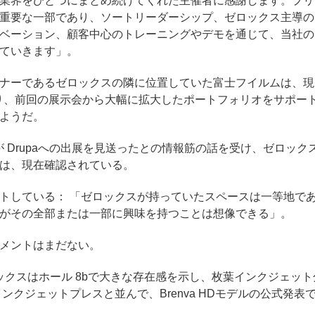
業界をひとつにまとめ続けてくれた主催者に感謝します。プリ
重要な一部であり、ソートリーダーシップ、ゼロックス主導の
ベーション、顧客中心のトレーニングやデモを通じて、当社の
ていきます」。
ナーであるゼロックスの隣に位置していた富士フイルムは、現
おり、前回の展示会から大幅に拡大したポートフォリオをサポー
ようだ。
クスが Drupaへの出展を見送ったとの情報筋の話を受け、ゼロック
は、現在確認されている。
トしている： 「ゼロックスが持っていたスペースは一等地で
がその全部または一部に興味を持つことは想像できる」
。
メントはまだない。
、ゼロックスはホール 8bで大きな存在感を示し、枚葉インクジェット
400インクジェットプレスと並んで、Brenva HDモデルの公式発表