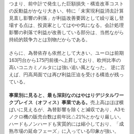
つまり、前中計で発生した巨額損失・構造改革コスト
の反動益がかなり大きい。特に「未実現利益消去計算
見直し影響の剥落」が利益改善要因として繰り返し登
場する点は、投資家としてはやや気になる。会計処理
影響の剥落で利益が改善している部分は、当然ながら
持続的競争力とは別物だからである。
さらに、為替依存も依然として大きい。ユーロは前期
163円台から175円前後へ上昇しており、欧州比率の
高いコニカミノルタには強い追い風となった。 逆に言
えば、円高局面では再び利益圧迫を受ける構造が残っ
ている。
事業別に見ると、最も深刻なのはやはりデジタルワー
クプレイス（オフィス）事業である。
売上高はほぼ横
ばいに見えるが、為替影響を除くと減収であり、A3モ
ノクロ機の販売台数は前年比△21%とかなり厳しい。
ハードもノンハードも実質的には縮小しており、「成
熟市場の延命フェーズ」に入っている印象が強い。