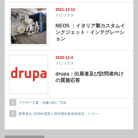
2021-12-12
トピックス
NEOS ：イタリア製カスタムイ
ンクジェット・インテグレーシ
ョン
2020-12-4
トピックス
drupa：出展者及び訪問者向け
の質疑応答
ブラザー工業：武藤 HDに TOB
売上高はホンの僅か上方修正して、営業利益は据
え置いています。え？なんで？予算時の為替前提
業界各社 2026年度第１四半期決算発表状況：リコー
と、現状では大きな開きがあるのに、売上高見通
しは僅かな上方修正、営業利益見通しは据え置き
ですか？本来なら（高市首相じゃないけど）円安