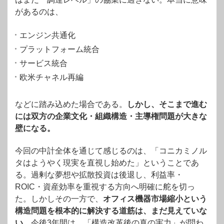
があるのは、
エンジン共通化
プラットフォーム統合
サービス統合
欧米チャネル再編
などに踏み込めた場合である。
しかし、そこまで進む
には双方の企業文化・組織構造・主導権問題が大きな
壁になる。
今回の中計全体を通じて感じるのは、「コニカミノル
タはようやく現実を直視し始めた」ということであ
る。過剰な夢想や拡散投資は後退し、利益率・
ROIC・資産効率を重視する方向へ明確に舵を切っ
た。しかしその一方で、
オフィス機器市場縮小という
構造問題を根本的に解決する道筋は、まだ見えていな
い。
今後3年間は、「構造改革後の真の実力」が問わ