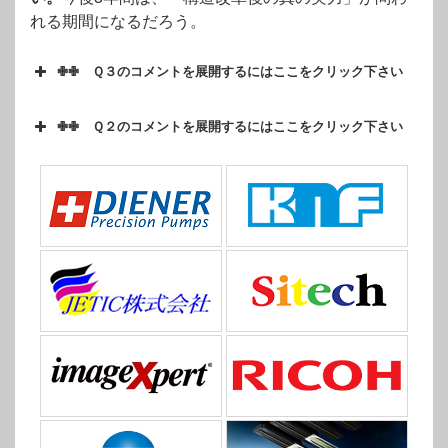
れる期間になるだろう。
✙✙ Ｑ３のコメントを展開するにはここをクリック下さい
業界各社の決算状況を見ていきます。今回は ２月
5日に発表したコニカミノルタです。
✙✙ Ｑ２のコメントを展開するにはここをクリック下さい
減収増益ですね。減収幅は8％となかなかのもので
減収増益ですね。
す。
売上高はホンの僅か上方修正して、営業利益は据
修正は「有り」となっていますが、売上高・営業
え置いています。え？なんで？