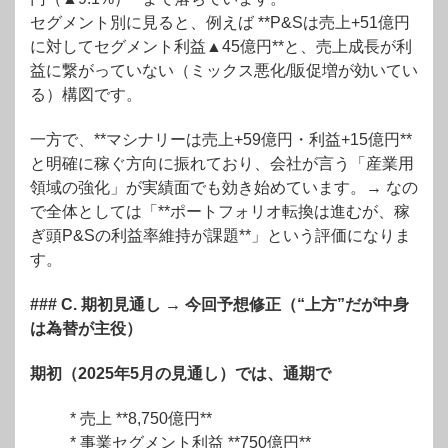
セグメント別に見ると、例えば **P&Sは売上+51億円
に対してセグメント利益▲45億円**と、売上成長が利
益に繋がっていない（ミックス悪化/販促増が効いてい
る）構図です。
一方で、**マシナリーは売上+59億円・利益+15億円**
と明確に稼ぐ方向に振れており、会社が言う「産業用
領域の強化」が実績面でも効き始めています。
→ なの
で全体としては「**ポートフォリオ転換は進むが、稼
ぎ頭P&Sの利益率維持が課題**」という評価になりま
す。
### C. 期初見通し → 今回予想修正（“上方”だが中身
は為替が主役）
期初（2025年5月の見通し）では、通期で
* 売上 **8,750億円**
* 事業セグメント利益 **750億円**