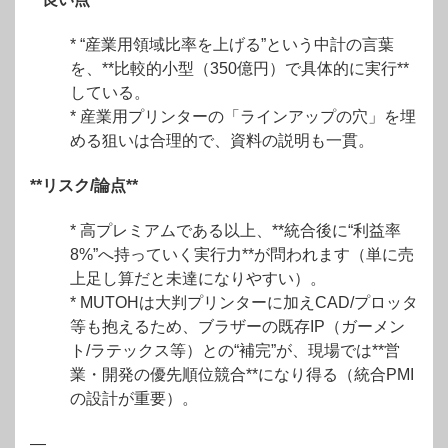
* “産業用領域比率を上げる”という中計の言葉
を、**比較的小型（350億円）で具体的に実行**
している。
* 産業用プリンターの「ラインアップの穴」を埋
める狙いは合理的で、資料の説明も一貫。
**リスク/論点**
* 高プレミアムである以上、**統合後に“利益率
8%”へ持っていく実行力**が問われます（単に売
上足し算だと未達になりやすい）。
* MUTOHは大判プリンターに加えCAD/プロッタ
等も抱えるため、ブラザーの既存IP（ガーメン
ト/ラテックス等）との“補完”が、現場では**営
業・開発の優先順位競合**になり得る（統合PMI
の設計が重要）。
—