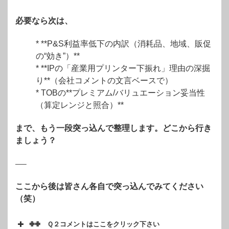
必要なら次は、
* **P&S利益率低下の内訳（消耗品、地域、販促
の“効き”）**
* **IPの「産業用プリンター下振れ」理由の深掘
り**（会社コメントの文言ベースで）
* TOBの**プレミアム/バリュエーション妥当性
（算定レンジと照合）**
まで、もう一段突っ込んで整理します。どこから行き
ましょう？
—–
ここから後は皆さん各自で突っ込んでみてください
（笑）
✙✙ Ｑ２コメントはここをクリック下さい