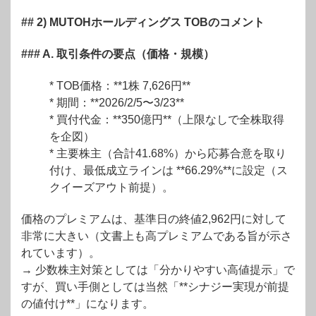
## 2) MUTOHホールディングス TOBのコメント
### A. 取引条件の要点（価格・規模）
* TOB価格：**1株 7,626円**
* 期間：**2026/2/5〜3/23**
* 買付代金：**350億円**（上限なしで全株取得
を企図）
* 主要株主（合計41.68%）から応募合意を取り
付け、最低成立ラインは **66.29%**に設定（ス
クイーズアウト前提）。
価格のプレミアムは、基準日の終値2,962円に対して
非常に大きい（文書上も高プレミアムである旨が示さ
れています）。
→ 少数株主対策としては「分かりやすい高値提示」で
すが、買い手側としては当然「**シナジー実現が前提
の値付け**」になります。