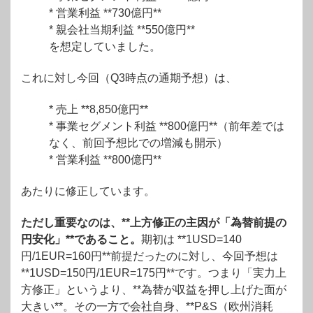
* 営業利益 **730億円**
* 親会社当期利益 **550億円**
を想定していました。
これに対し今回（Q3時点の通期予想）は、
* 売上 **8,850億円**
* 事業セグメント利益 **800億円**（前年差では
なく、前回予想比での増減も開示）
* 営業利益 **800億円**
あたりに修正しています。
ただし重要なのは、**上方修正の主因が「為替前提の
円安化」**であること。
期初は **1USD=140
円/1EUR=160円**前提だったのに対し、今回予想は
**1USD=150円/1EUR=175円**です。
つまり「実力上
方修正」というより、**為替が収益を押し上げた面が
大きい**。その一方で会社自身、**P&S（欧州消耗