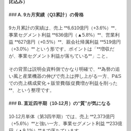
比込み）
### A. 9カ月実績（Q3累計）の骨格
9カ月累計の実績は、売上 **6,610億円（+3.6%）**、
事業セグメント利益 **636億円（▲5.8%）**、営業利
益 **627億円（+0.5%）**、親会社帰属利益 **519億円
（+3.0%）** という形です。
ポイントは「**増収だ
が、事業セグメント利益が落ちている**」こと。
その背景は説明会資料側でかなり明確で、**為替の追
い風と産業機器の伸びで売上は押し上がる一方、P&S
での売上構成変化＋販管費/販促費増が利益を削った
**、という整理です。
### B. 直近四半期（10-12月）の“質”が気になる
10-12月単体（第3四半期）では、売上 **2,373億円
（+5.6%）**と強い一方、事業セグメント利益 **233億
円（▲9.1%）**まで落ちています。