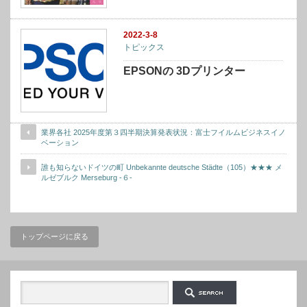
2022-3-8
トピックス
EPSONの 3Dプリンター
売上高・営業利益の上方修正をグラフで見るとこ
業界各社 2025年度第３四半期決算発表状況：富士フイルムビジネスイノ
ベーション
んな感じです。
誰も知らないドイツの町 Unbekannte deutsche Städte（105）★★★ メ
ルゼブルク Merseburg -６-
トップページに戻る