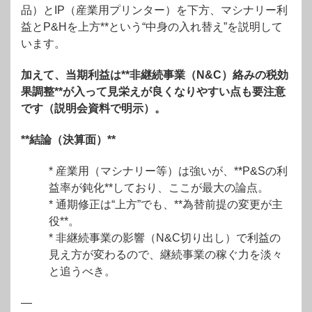
品）とIP（産業用プリンター）を下方、マシナリー利
益とP&Hを上方**という“中身の入れ替え”を説明して
います。
加えて、当期利益は**非継続事業（N&C）絡みの税効
果調整**が入って見栄えが良くなりやすい点も要注意
です（説明会資料で明示）。
**結論（決算面）**
* 産業用（マシナリー等）は強いが、**P&Sの利
益率が鈍化**しており、ここが最大の論点。
* 通期修正は“上方”でも、**為替前提の変更が主
役**。
* 非継続事業の影響（N&C切り出し）で利益の
見え方が変わるので、継続事業の稼ぐ力を淡々
と追うべき。
—