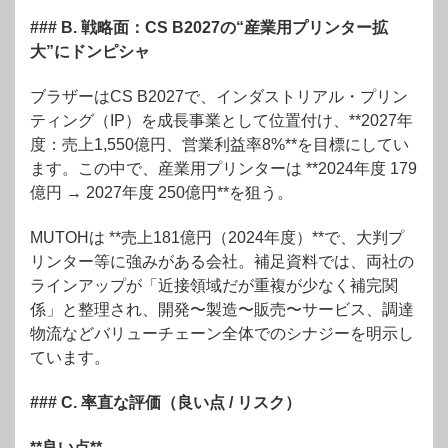
### B. 戦略面：CS B2027の“産業用プリンター拡
大”にドンピシャ
ブラザーはCS B2027で、インダストリアル・プリン
ティング（IP）を成長事業として位置付け、**2027年
度：売上1,550億円、営業利益率8%**を目標にしてい
ます。
この中で、産業用プリンターは **2024年度 179
億円 → 2027年度 250億円**を狙う。
MUTOHは **売上181億円（2024年度）**で、大判プ
リンター等に強みがある会社。
補足資料では、両社の
ラインアップが「近接領域だが重複が少なく補完関
係」と整理され、開発〜製造〜販売〜サービス、調達
物流などバリューチェーン全体でのシナジーを明示し
ています。
### C. 率直な評価（良い点 / リスク）
**良い点**