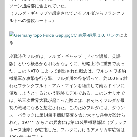
ゾーン辺縁部に含まれていた。
（フルダ・ギャップで想定されているフルダからフランクフ
ルトへの侵攻ルート→）
CC 表示-継承 3.0
,
リンク
によ
る
冷戦時代フルダは、フルダ・ギャップ（ドイツ語版、英語
版）という概念から明らかなように、戦略上特に重要であっ
た。この NATO によって創出された概念は、ワルシャワ条約
機構軍が攻撃を行う際、フルダ川の谷を通って、約100 km 離
れたフランクフルト・アム・マインを経由して南西ドイツに
侵攻しようとするという戦略モデルである。このシナリオで
は、第三次世界大戦が起こった際には、おそらくフルダが最
初の戦場になると想定された。このためフルダには、ダウン
ス・バラックに第14装甲機動部隊を含む大きな兵舎が設けら
れた。1974年からこの兵舎には第11装甲機動部隊（ブラック
ホース連隊）が駐屯した。フルダにおけるアメリカ軍駐留は
1994年に終了した。」