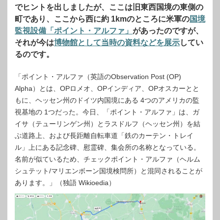
でヒントを出しましたが、ここは旧東西国境の東側の
町であり、ここから西に約 1kmのところに米軍の
国境
監視設備「ポイント・アルファ」
があったのですが、
それが今は
博物館として当時の資料などを展示
してい
るのです。
「ポイント・アルファ（英語のObservation Post (OP)
Alpha）とは、OPロメオ、OPインディア、OPオスカーとと
もに、ヘッセン州のドイツ内国境にある 4つのアメリカの監
視基地の 1つだった。今日、「ポイント・アルファ」は、ガ
イサ（テューリンゲン州）とラスドルフ（ヘッセン州）を結
ぶ道路上、および長距離自転車道「鉄のカーテン・トレイ
ル」上にある記念碑、慰霊碑、集会所の名称となっている。
名前が似ているため、チェックポイント・アルファ（ヘルム
シュテット/マリエンボーン国境検問所）と混同されることが
あります。」（独語 Wikioedia）