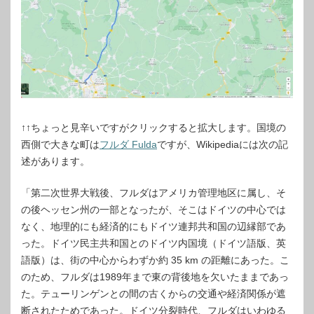
↑↑ちょっと見辛いですがクリックすると拡大します。国境の
西側で大きな町は
フルダ Fulda
ですが、Wikipediaには次の記
述があります。
「第二次世界大戦後、フルダはアメリカ管理地区に属し、そ
の後ヘッセン州の一部となったが、そこはドイツの中心では
なく、地理的にも経済的にもドイツ連邦共和国の辺縁部であ
った。ドイツ民主共和国とのドイツ内国境（ドイツ語版、英
語版）は、街の中心からわずか約 35 km の距離にあった。こ
のため、フルダは1989年まで東の背後地を欠いたままであっ
た。テューリンゲンとの間の古くからの交通や経済関係が遮
断されたためであった。ドイツ分裂時代、フルダはいわゆる