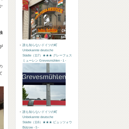
か
独
、
誰も知らないドイツの町
が
Unbekannte deutsche
Städte（117）★★★ グレーフェス
ミューレン Grevesmühlen -１-
の
て
誰も知らないドイツの町
Unbekannte deutsche
Städte（116）★★★ ビュッツォウ
Bützow -５-