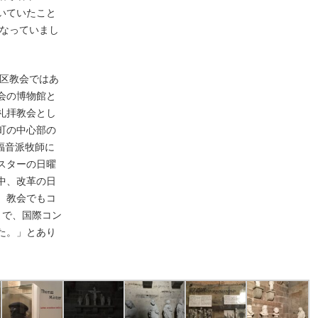
いていたこと
となっていまし
教区教会ではあ
会の博物館と
礼拝教会とし
町の中心部の
enの福音派牧師に
スターの日曜
中、改革の日
。教会でもコ
年まで、国際コン
た。」とあり