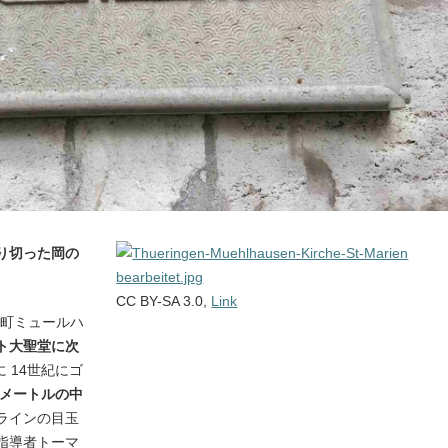
り切った岡の
CC BY-SA 3.0,
Link
州の町ミュールハ
ト大聖堂に次
 14世紀にゴ
.7メートルの中
ラインの目玉
指導者トーマ