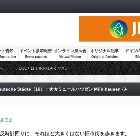
ント告知
イベント参加報告
オンライン展示会
オリジナル記事
ドイツ
ら
OIJCとは？をお読みください
tsche Städte（16）：★★ミュールハウゼン Mühlhausen -3-
続きです
反時計回りに、それほど大きくはない旧市街を歩きます。