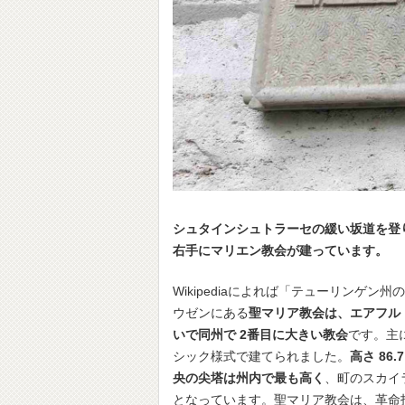
シュタインシュトラーセの緩い坂道を登
右手にマリエン教会が建っています。
Wikipediaによれば「テューリンゲン
ウゼンにある
聖マリア教会は、エアフル
いで同州で 2番目に大きい教会
です。主に
シック様式で建てられました。
高さ 86
央の尖塔は州内で最も高く
、町のスカイ
となっています。聖マリア教会は、革命