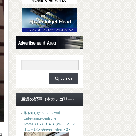
最近の記事（本カテゴリー）
誰も知らないドイツの町
Unbekannte deutsche
Städte（117）★★★ グレーフェス
ミューレン Grevesmühlen -２-
ス