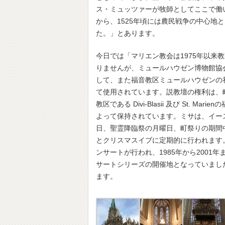
ス・ミュッツァーが牧師としてここで働
から、1525年頃には農民戦争の中心地
た。」とあります。
今日では「マリエン教会は1975年以来
りませんが、ミュールハウゼン博物館協
して、また福音教区ミュールハウゼンの
て使用されています。説教壇の権利は、
教区である Divi-Blasii 及び St. Mari
よって保持されています。ミサは、イー
日、聖霊降臨祭の月曜日、町祭りの期間
とクリスマスイブに定期的に行われます
ンサートが行われ、1985年から2001
サートシリーズの開催地となっていまし
ます。