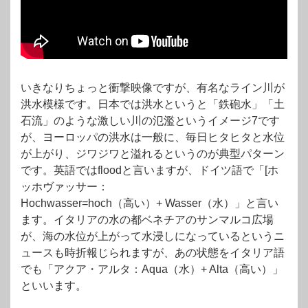
いきなりちょっと衝撃映像ですが、有名なライン川が
洪水模様です。日本では洪水というと「鉄砲水」「土
石流」のような激しい川の氾濫というイメージ7です
が、ヨーロッパの洪水は一般に、毎日ヒタヒタと水位
が上がり、ジワジワと溢れるというのが典型パターン
です。英語ではfloodと言いますが、ドイツ語で「[ホ
ッホヴァッサー：
Hochwasser=hoch（高い）+ Wasser（水）」と言い
ます。イタリアの水の都ベネチアのサンマルコ広場
が、海の水位が上がって水浸しになっているというニ
ュースも時折報じられますが、あの状態をイタリア語
でも「アクア・アルタ：Aqua（水）+ Alta（高い）」
といいます。