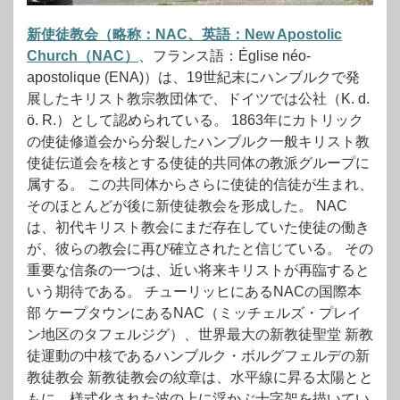
新使徒教会（略称：NAC、英語：New Apostolic
Church（NAC）
、フランス語：Église néo-
apostolique (ENA)）は、19世紀末にハンブルクで発
展したキリスト教宗教団体で、ドイツでは公社（K. d.
ö. R.）として認められている。 1863年にカトリック
の使徒修道会から分裂したハンブルク一般キリスト教
使徒伝道会を核とする使徒的共同体の教派グループに
属する。 この共同体からさらに使徒的信徒が生まれ、
そのほとんどが後に新使徒教会を形成した。 NAC
は、初代キリスト教会にまだ存在していた使徒の働き
が、彼らの教会に再び確立されたと信じている。 その
重要な信条の一つは、近い将来キリストが再臨すると
いう期待である。 チューリッヒにあるNACの国際本
部 ケープタウンにあるNAC（ミッチェルズ・プレイ
ン地区のタフェルジグ）、世界最大の新教徒聖堂 新教
徒運動の中核であるハンブルク・ボルグフェルデの新
教徒教会 新教徒教会の紋章は、水平線に昇る太陽とと
もに、様式化された波の上に浮かぶ十字架を描いてい