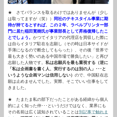
★ さてバランスを取るわけではありませんが（少し
は取ってますが（笑））
同社のテキスタイル事業に期
待が持てるとすれば、この２年、ラベルプリンター部
門に居た稲田寛樹氏が事業部長として昇格復帰したこ
とでしょう。
かつてイタリアの代理店を買収した際に
は自らイタリア駐在を志願し（その時は日本サイドが
手薄になるので断念してもらった）、その後「世界で
最も大きく勢いのある中国市場で勝負したい」と再び
志願した人物です。
私は志願兵を最も重視する（逆に
「私は企画書を書く人、実行するのは別の人」･･･と
いうような企画マンは信用しない）
ので、中国駐在志
願は止めませんでした。実際、そこでいい仕事をして
きました。
★ たまたま私の部下だったことがある経緯から個人
的によく知った仲･･･というだけではなく、業界にも
その名前は広く認知されていることは
別記事で触れま