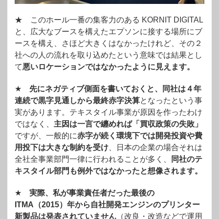
★ このホール一番の集客力のある KORNIT DIGITAL
と、広大なブースを構えたエプソンに接する場所にブ
ースを構え、さほど大きくはなかったけれど、その２
社への人の流れを取り込めたという意味では結果とし
て
悪いロケーションではなかったように見えます。
★
先にネガティブ側面を書いておくと、同社は４年
連続で黒字見通しから最終赤字決算
となったという事
実があります。テキスタイル事業が原因を作ったわけ
ではなく、
主因は一言で纏めれば「買収政策の失敗」
ですが、一般的に
赤字が続く環境下では開発投資や費
用投下は大きな制約を受け
、日本の企業の場合それは
全社全事業部門一律に行われることが多く、
同社のテ
キスタイル部門も例外ではなかったと想像されます。
★
実際、私が事業責任者だった最後の
ITMA（2015）年から自社開発エンジンのプリンター
新製品は発表されていません
（改良・改造などで運用