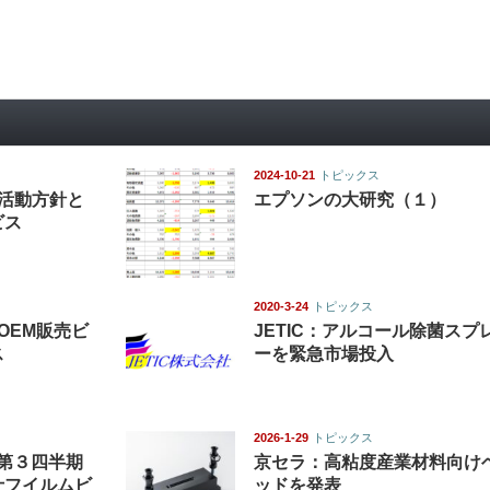
2024-10-21
トピックス
Cの活動方針と
エプソンの大研究（１）
ビス
2020-3-24
トピックス
OEM販売ビ
JETIC：アルコール除菌スプ
ス
ーを緊急市場投入
2026-1-29
トピックス
度第３四半期
京セラ：高粘度産業材料向け
士フイルムビ
ッドを発表