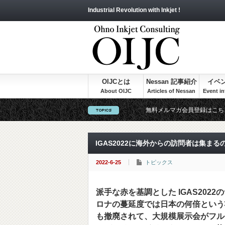
Industrial Revolution with Inkjet !
OIJCとは
Nessan 記事紹介
イベ
無料メルマガ会員登録はこち
IGAS2022に海外からの訪問者は集まる
2022-6-25
トピックス
派手な赤を基調とした IGAS20
ロナの蔓延度では日本の何倍という
も撤廃されて、大規模展示会がフル