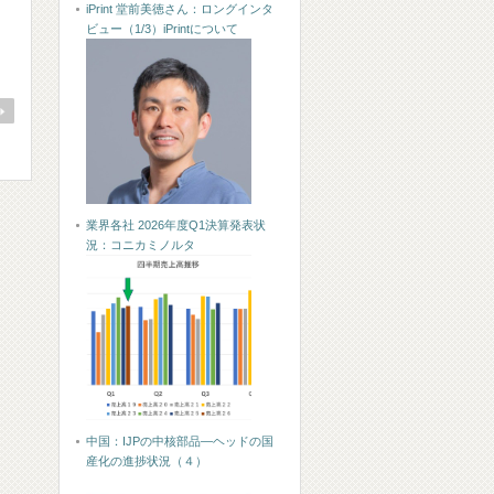
iPrint 堂前美徳さん：ロングインタ
ビュー（1/3）iPrintについて
業界各社 2026年度Q1決算発表状
況：コニカミノルタ
中国：IJPの中核部品―ヘッドの国
産化の進捗状況（４）