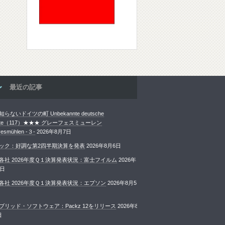
最近の記事
らないドイツの町 Unbekannte deutsche
ädte（117）★★★ グレーフェスミューレン
esmühlen -３-
2026年8月7日
ック：好調な第2四半期決算を発表
2026年8月6日
各社 2026年度Ｑ１決算発表状況：富士フイルム
2026年
6日
各社 2026年度Ｑ１決算発表状況：エプソン
2026年8月5
ブリッド・ソフトウェア：Packz 12をリリース
2026年8
日