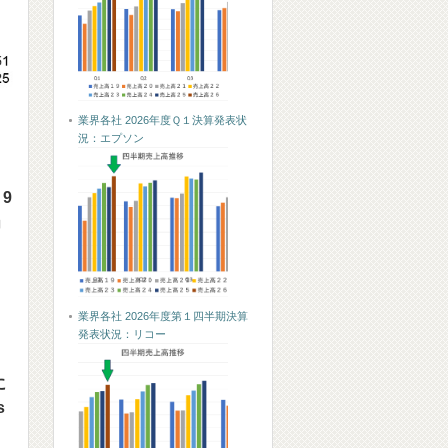
業界各社 2026年度Ｑ１決算発表状
況：エプソン
9
」
業界各社 2026年度第１四半期決算
発表状況：リコー
に
s