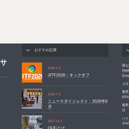
おすすめ記事
ンサ
誰も知
2026-1-4
St
JITF2026：キックオフ
Grev
コダ
業界
2026-7-3
8月
ニュースダイジェスト：2026年6
業界
月
日
ハイ
2017-11-1
月4
OIJCとは