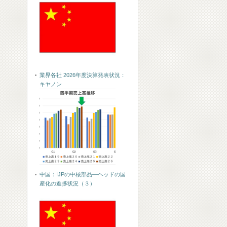
業界各社 2026年度決算発表状況：
キヤノン
中国：IJPの中核部品―ヘッドの国
産化の進捗状況（３）