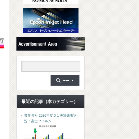
最近の記事（本カテゴリー）
業界各社 2026年度Ｑ１決算発表状
況：富士フイルム