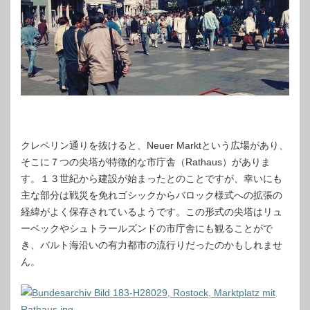
クレペリン通りを抜けると、Neuer Marktという広場があり、
そこに７つの尖塔が特徴的な市庁舎（Rathaus）がありま
す。１３世紀から建設が始まったとのことですが、幸いにも
主な部分は戦災を免れゴシックからバロック様式への拡張の
経緯がよく保存されているようです。この形式の尖塔はリュ
ーベックやシュトラールズンドの市庁舎にも観ることがで
き、バルト海沿いの有力都市の流行りだったのかもしれませ
ん。