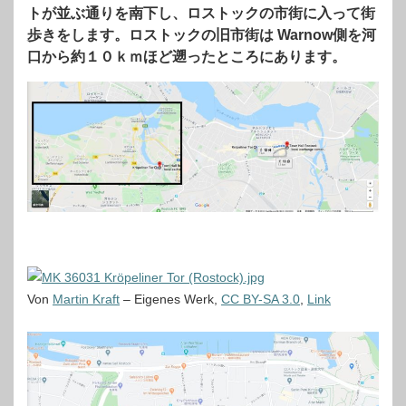
トが並ぶ通りを南下し、ロストックの市街に入って街
歩きをします。ロストックの旧市街は Warnow側を河
口から約１０ｋｍほど遡ったところにあります。
Von
Martin Kraft
–
Eigenes Werk
,
CC BY-SA 3.0
,
Link