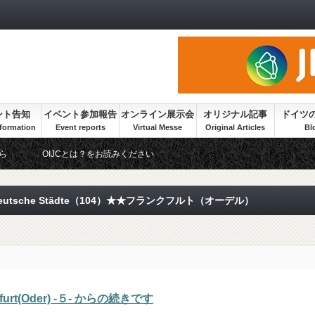
ント告知
イベント参加報告
オンライン展示会
オリジナル記事
ドイツ
ら
OIJCとは？をお読みください
eutsche Städte（104）★★フランクフルト（オーデル）
t(Oder) -５- からの続きです