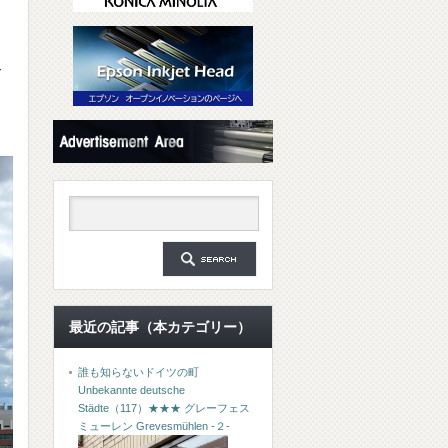
て
最近の記事（本カテゴリー）
誰も知らないドイツの町
Unbekannte deutsche
Städte（117）★★★ グレーフェス
ミューレン Grevesmühlen -２-