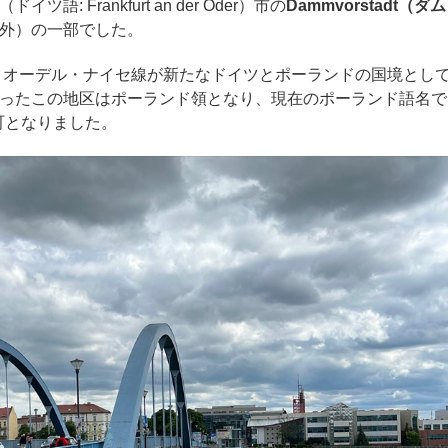
 Frankfurt an der Oder）市の
Dammvorstadt（ダム
外）の一部でした。
し、オーデル・ナイセ線が新たなドイツとポーランドの国境とし
ったこの地区はポーランド領となり、現在のポーランド語名で
た町となりました。