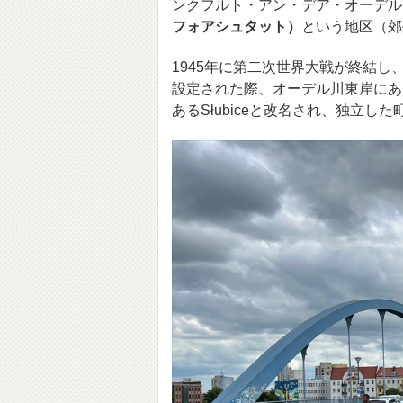
ンクフルト・アン・デア・オーデル（ドイツ語:
フォアシュタット）
という地区（郊
1945年に第二次世界大戦が終結
設定された際、オーデル川東岸にあ
あるSłubiceと改名され、独立し