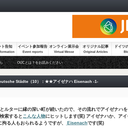
ント告知
イベント参加報告
オンライン展示会
オリジナル記事
ドイツ
ら
OIJCとは？をお読みください
sche Städte（10）：★★アイゼナハ Eisenach -1-
とルターに縁の深い町が続いたので、その流れでアイゼナハを
検索すると
こんな人物
にヒットします(笑) アイゼナハか、アイ
さに拘る人もおられるようですが、
Eisenach
です(笑)