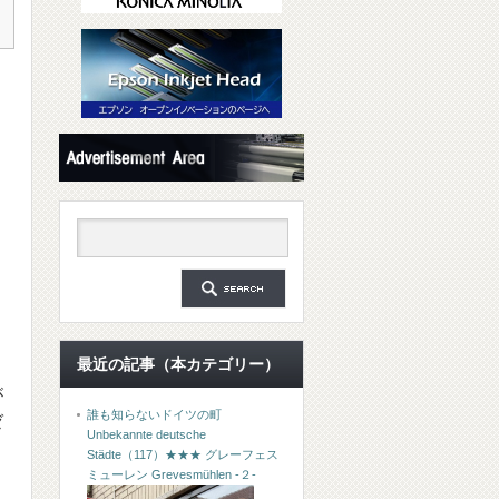
最近の記事（本カテゴリー）
が
誰も知らないドイツの町
ゼ
Unbekannte deutsche
Städte（117）★★★ グレーフェス
ミューレン Grevesmühlen -２-