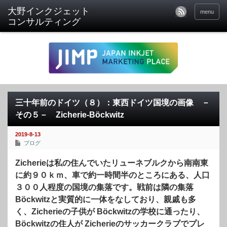
menu
三十年前のドイツ（８）：東西ドイツ国境の画像 －
その５－ Zicherie-Böckwitz
2019-8-13
ブログ
Zicherieは私の住んでいたリューネブルクから南南東
に約９０ｋｍ、車で約一時間半のところにある、人口
３００人程度の国境の集落です。戦前は隣の集落
Böckwitzと実質的に一体をなしており、親戚も多
く、Zicherieの子供が Böckwitzの学校に通ったり、
Böckwitzの住人が Zicherieのサッカークラブでプレ