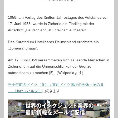
1958, am Vortag des fünften Jahrestages des Aufstands vom
17. Juni 1953, wurde in Zicherie ein Findling mit der
Aufschrift „Deutschland ist unteilbar“ aufgestellt.
Das Kuratorium Unteilbares Deutschland errichtete ein
„Zonenrandhaus“.
Am 17. Juni 1959 versammelten sich Tausende Menschen in
Zicherie, um auf die Unmenschlichkeit der Grenze
aufmerksam zu machen.[5] （Wikipediaより）
三十年前のドイツ（９）：東西ドイツ国境の画像－その６
－ Harz（ハルツ）
に続きます