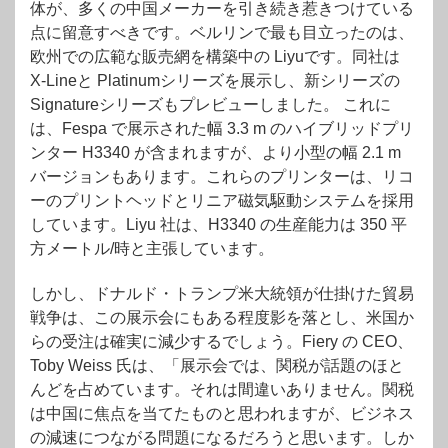
体が、多くの中国メーカーを引き続き惹きつけている
点に留意すべきです。ベルリンで最も目立ったのは、
欧州での広範な販売網を構築中の Liyuです。同社は
X-Lineと Platinumシリーズを展示し、新シリーズの
Signatureシリーズもプレビューしました。 これに
は、Fespa で展示された幅 3.3 m のハイブリッドプリ
ンター H3340 が含まれますが、より小型の幅 2.1 m
バージョンもあります。これらのプリンターは、リコ
ーのプリントヘッドとリニア磁気駆動システムを採用
しています。Liyu 社は、H3340 の生産能力は 350 平
方メートル/時と主張しています。
しかし、ドナルド・トランプ米大統領が仕掛けた貿易
戦争は、この展示会にもある程度影を落とし、米国か
らの受注は確実に減少するでしょう。Fiery の CEO、
Toby Weiss 氏は、「展示会では、関税が話題のほと
んどを占めています。それは間違いありません。関税
は中国に焦点を当てたものと思われますが、ビジネス
の減速につながる問題になるだろうと思います。しか