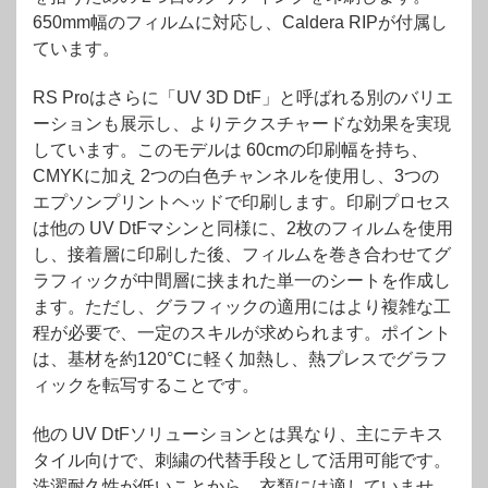
650mm幅のフィルムに対応し、Caldera RIPが付属し
ています。
RS Proはさらに「UV 3D DtF」と呼ばれる別のバリエ
ーションも展示し、よりテクスチャードな効果を実現
しています。このモデルは 60cmの印刷幅を持ち、
CMYKに加え 2つの白色チャンネルを使用し、3つの
エプソンプリントヘッドで印刷します。印刷プロセス
は他の UV DtFマシンと同様に、2枚のフィルムを使用
し、接着層に印刷した後、フィルムを巻き合わせてグ
ラフィックが中間層に挟まれた単一のシートを作成し
ます。ただし、グラフィックの適用にはより複雑な工
程が必要で、一定のスキルが求められます。ポイント
は、基材を約120°Cに軽く加熱し、熱プレスでグラフ
ィックを転写することです。
他の UV DtFソリューションとは異なり、主にテキス
タイル向けで、刺繍の代替手段として活用可能です。
洗濯耐久性が低いことから、衣類には適していませ