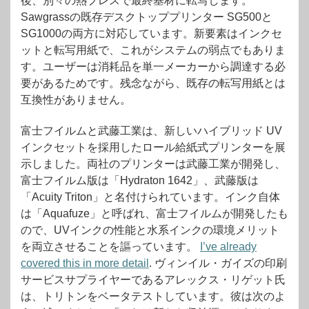
後、別々の熱プレスで最終基材に転写します。
Sawgrassの既存デスクトッププリンター SG500と
SG1000の両方に対応しています。新要素はインクセ
ットと転写用紙で、これがシステムの弱点でもありま
す。ユーザーは消耗品を単一メーカーから調達する必
要があるためです。残念ながら、既存の転写用紙とは
互換性がありません。
富士フイルムと武藤工業は、新しいハイブリッド UV
インクセットを採用したロール給紙式プリンターを展
示しました。両社のプリンターは武藤工業が開発し、
富士フイルム版は「Hydraton 1642」、武藤版は
「Acuity Triton」と名付けられています。インク自体
は「Aquafuze」と呼ばれ、富士フイルムが開発したも
ので、UVインクの性能と水系インクの環境メリット
を両立させることを謳っています。
I’ve already
covered this in more detail
. ヴィンイル・ガイズの印刷
サービスサプライヤーであるアレックス・リゲット氏
は、トリトンをベータテストしています。彼は次のよ