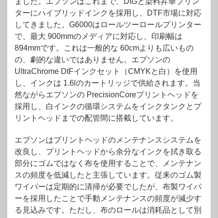
ました。エプソンはこれまで、DtGと染料昇華プリン
ターにハイブリッドインクを採用し、DTF市場に対応
してきました。G6000はロールツーロールプリンター
で、最大 900mmのメディアに対応し、印刷幅は
894mmです。これは一般的な 60cmよりも広いもの
の、劇的な違いではありません。エプソンの
UltraChrome DtFインクセット（CMYKと白）を使用
し、インクは 1.6lのカートリッジで供給されます。当
然ながらエプソンの PrecisionCoreプリントヘッドを
採用し、白インクの循環システムをインクタンクとプ
リントヘッドまでの配管間に搭載しています。
エプソンはプリントヘッドのメンテナンスシステムを
改良し、プリントヘッドから余分なインクを拭き取る
部分にゴムではなく布を使用することで、メンテナン
スの頻度を低減したと主張しています。従来のゴム製
ワイパーは定期的に清掃が必要でしたが、布製ワイパ
ーを採用したことで手動メンテナンスの頻度が減少す
る見込みです。ただし、布のロールは消耗品として別