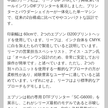
中国のリーフ社は、リーフ DtF 570iという興味深いオ
ールインワンDtFプリンターを展示しました。プリン
ターとパウダーシェイカーが一体化した単一マシン
で、従来の2台構成に比べてややコンパクトな設計で
す。
印刷幅は 60cmで、2つのエプソン I3200プリントヘッ
ドを使用しています。リーフは、インク自体を CMYK
に白を加えたもので製造していると説明しています。
リーフの営業担当スペシャリスト、アイス・ユアン氏
は「オールインワン設計のため、非常に安定しており
操作が簡単です」と述べています。ただし、2つの
別々のユニットを使用する一般的なアプローチの方が
柔軟性があり、経験豊富なユーザーに適していると認
めています。いずれにせよ、リーフはより標準的なア
プローチもデモしました。
エプソンは初の専用 DTFプリンター「SC-G6000」を
展示し、これがシリーズ最初のモデルであると示唆し