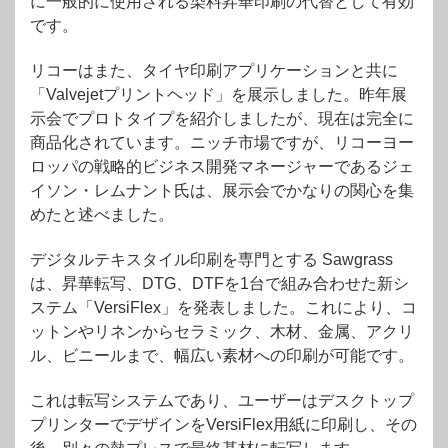
に一般的に使用される染料昇華印刷の代替として有効
です。
リコーはまた、タイヤ印刷アプリケーションと共に
「Valvejetプリントヘッド」を展示しました。昨年展
示会でプロトタイプを紹介しましたが、現在は完全に
商品化されています。ニッチ市場ですが、リコーヨー
ロッパの戦略的ビジネス開発マネージャーであるジェ
イソン・レムナント氏は、展示会でかなりの関心を集
めたと述べました。
デジタルテキスタイル印刷を専門とする Sawgrass
は、昇華転写、DTG、DTFを1台で組み合わせた新シ
ステム「VersiFlex」を発表しました。これにより、コ
ットンやリネンからセラミック、木材、金属、アクリ
ル、ビニールまで、幅広い素材への印刷が可能です。
これは転写システムであり、ユーザーはデスクトップ
プリンターでデザインをVersiFlex用紙に印刷し、その