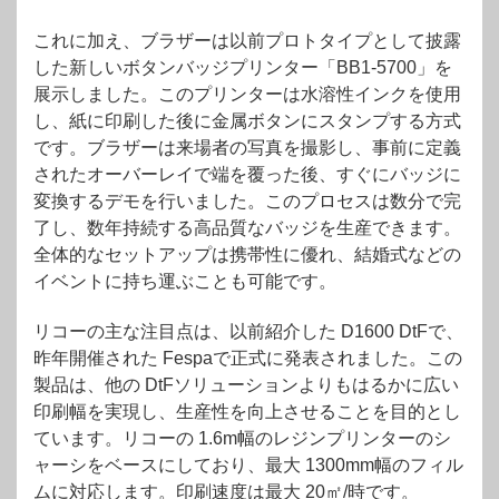
これに加え、ブラザーは以前プロトタイプとして披露
した新しいボタンバッジプリンター「BB1-5700」を
展示しました。このプリンターは水溶性インクを使用
し、紙に印刷した後に金属ボタンにスタンプする方式
です。ブラザーは来場者の写真を撮影し、事前に定義
されたオーバーレイで端を覆った後、すぐにバッジに
変換するデモを行いました。このプロセスは数分で完
了し、数年持続する高品質なバッジを生産できます。
全体的なセットアップは携帯性に優れ、結婚式などの
イベントに持ち運ぶことも可能です。
リコーの主な注目点は、以前紹介した D1600 DtFで、
昨年開催された Fespaで正式に発表されました。この
製品は、他の DtFソリューションよりもはるかに広い
印刷幅を実現し、生産性を向上させることを目的とし
ています。リコーの 1.6m幅のレジンプリンターのシ
ャーシをベースにしており、最大 1300mm幅のフィル
ムに対応します。印刷速度は最大 20㎡/時です。