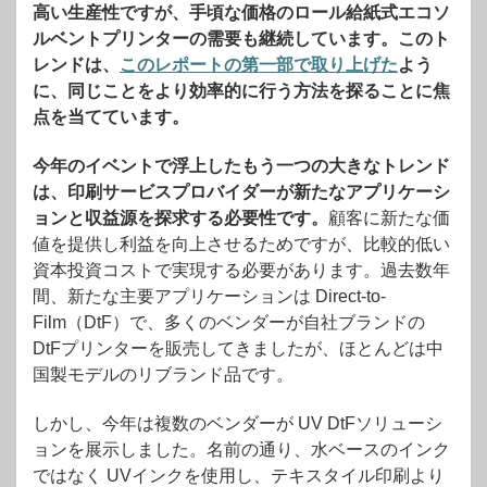
高い生産性ですが、手頃な価格のロール給紙式エコソ
ルベントプリンターの需要も継続しています。このト
レンドは、
このレポートの第一部で取り上げた
よう
に、同じことをより効率的に行う方法を探ることに焦
点を当てています。
今年のイベントで浮上したもう一つの大きなトレンド
は、印刷サービスプロバイダーが新たなアプリケーシ
ョンと収益源を探求する必要性です。
顧客に新たな価
値を提供し利益を向上させるためですが、比較的低い
資本投資コストで実現する必要があります。過去数年
間、新たな主要アプリケーションは Direct-to-
Film（DtF）で、多くのベンダーが自社ブランドの
DtFプリンターを販売してきましたが、ほとんどは中
国製モデルのリブランド品です。
しかし、今年は複数のベンダーが UV DtFソリューシ
ョンを展示しました。名前の通り、水ベースのインク
ではなく UVインクを使用し、テキスタイル印刷より