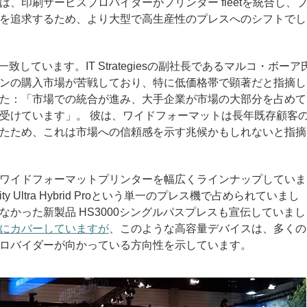
、印刷サービスプロバイダーがプリンター fleetを統合し、
を追求するため、より大型で高生産性のプレスへのシフトでし
果とも一致しています。IT Strategiesの副社長であるマルコ・ボーア
ンの購入市場が苦戦しており、特に低価格帯で顕著だと指摘し
た：「市場での統合が進み、大手企業が市場の大部分を占めて
受けています」
。
彼は、ワイドフォーマットは長年既存顧客
たため、これは市場への信頼感を示す兆候かもしれないと指摘
ワイドフォーマットプリンターを幅広くラインナップしていま
 Ultra Hybrid Proという単一のプレス機で占められていまし
かった新製品 HS3000シングルパスプレスも宣伝していまし
にカバーしていますが
、このような高容量デバイスは、多くの
ロバイダーが向かっている方向性を示しています。