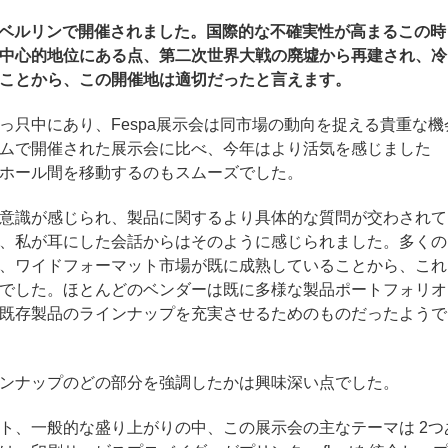
会はベルリンで開催されました。国際的な不確実性が高まるこの時
中心的地位にある点、第二次世界大戦の廃墟から再建され、冷
ことから、この開催地は適切だったと言えます。
っ只中にあり、Fespa展示会は同市場の動向を捉える貴重な機
ムで開催された展示会に比べ、今年はより活気を感じました
ホール間を移動するのもスムーズでした。
意識が感じられ、製品に関するより具体的な質問が交わされて
、私が耳にした会話からはそのように感じられました。多くの
、ワイドフォーマット市場が既に成熟していることから、これ
でした。ほとんどのベンダーは既に多様な製品ポートフォリオ
既存製品のラインナップを充実させるためのものだったようで
ンナップのどの部分を強調したかは興味深い点でした。
ト、一般的な盛り上がりの中、この展示会の主なテーマは 2つ