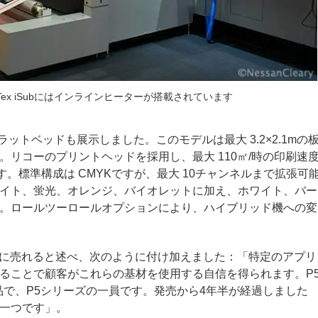
500 Tex iSubにはインラインヒーターが搭載されています
Xフラットベッドも展示しました。このモデルは最大 3.2×2.1mの
す。リコーのプリントヘッドを採用し、最大 110㎡/時の印刷速
す。標準構成は CMYKですが、最大 10チャンネルまで拡張可
イト、蛍光、オレンジ、バイオレットに加え、ホワイト、バー
。ロールツーロールオプションにより、ハイブリッド機への変
常に売れると述べ、次のように付け加えました：「特定のアプリ
ることで顧客がこれらの基材を使用する自信を得られます。P5
製品で、P5シリーズの一員です。発売から4年半が経過しました
一つです」
。