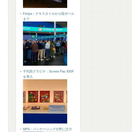
Fespa：テキスタイルから段ボール
まで
千代田グラビヤ：Screen Pac 830F
を導入
MPS：パッケージング分野に注力