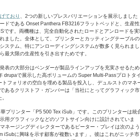
げており
、2つの新しいプレスバリエーションを展示しました
る Onset Panthera FB3216フラットベッドと、生産性
 XUHSです。両機種は、完全自動化されたロードとアンロードを実
れました。全体として、プリンターとカッティングテーブルの
システム、特にアンローディングシステムが数多く見られまし
ら最大限の生産性を引き出すためです。
発表の大部分はベンダーが製品ラインアップを充実させるため
drupaで展示した高ボリュームの Super Multi-Passプロトタ
ポートフォリオの空白を埋める製品を投入し、デュルストのマネ
であるクリストフ・ガンパーは「当社にとってグラフィック市
た。
プリンター「P5 500 Tex iSub」です。このプリンターは統
示用グラフィックなどのソフトサイン向けに設計されていま
ンドのマネージングディレクターであるピーター・ブレイは次のよう
m iSubに興味を示す顧客が複数います」
。
彼はこれがニッチ市