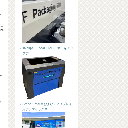
：
現
Inkcups：Cobalt Proレーザーをアッ
プデート
イ
ー
合
Fespa：産業用およびディスプレイ
用グラフィックス