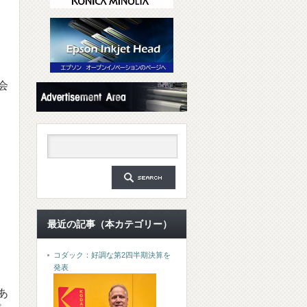
会
最近の記事（本カテゴリー）
コダック：好調な第2四半期決算を
発表
あ