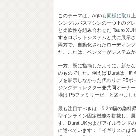
このテーマは、Agfaも
同様に取り上
シングルパスマシンの一つ下のグレードであ
と柔軟性を組み合わせた Tauro
するロボットシステムと共に展示さ
両方で、自動化されたローディング
た。これは、ベンダーがシステムか
一方、既に指摘したように、新たな
のものでした。例えば Durstは、昨年 
プを展示しなかった代わりに P5
ジングディレクター兼共同オーナー
場は P5ファミリーだ」と述べまし
最も注目すべきは、5.2m幅の染料昇華
型インライン固定機能を搭載し、展
す。Durst UKおよびアイルラ
に述べています：「イギリスには 5