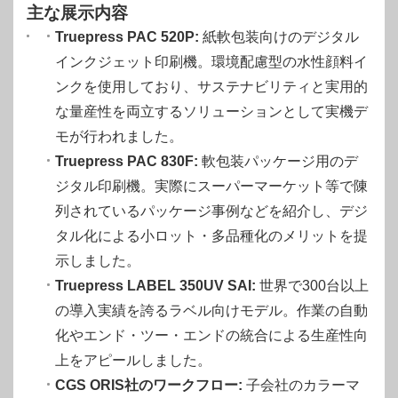
主な展示内容
Truepress PAC 520P:
紙軟包装向けのデジタル
インクジェット印刷機。環境配慮型の水性顔料イ
ンクを使用しており、サステナビリティと実用的
な量産性を両立するソリューションとして実機デ
モが行われました。
Truepress PAC 830F:
軟包装パッケージ用のデ
ジタル印刷機。実際にスーパーマーケット等で陳
列されているパッケージ事例などを紹介し、デジ
タル化による小ロット・多品種化のメリットを提
示しました。
Truepress LABEL 350UV SAI:
世界で300台以上
の導入実績を誇るラベル向けモデル。作業の自動
化やエンド・ツー・エンドの統合による生産性向
上をアピールしました。
CGS ORIS社のワークフロー:
子会社のカラーマ