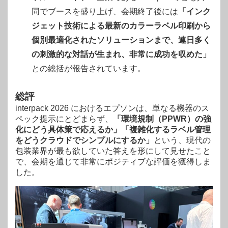
同でブースを盛り上げ、会期終了後には
「インク
ジェット技術による最新のカラーラベル印刷から
個別最適化されたソリューションまで、連日多く
の刺激的な対話が生まれ、非常に成功を収めた」
との総括が報告されています
。
総評
interpack 2026
におけるエプソンは、単なる機器のス
ペック提示にとどまらず、
「環境規制（PPWR）の強
化にどう具体策で応えるか」「複雑化するラベル管理
をどうクラウドでシンプルにするか」
という、現代の
包装業界が最も欲していた答えを形にして見せたこと
で、会期を通じて非常にポジティブな評価を獲得しま
した
。