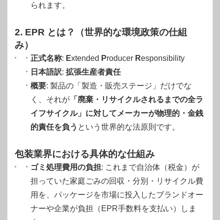
られます。
2. EPR とは？（世界的な環境政策の仕組
み）
正式名称
:
E
xtended
P
roducer
R
esponsibility
日本語訳
:
拡張生産者責任
概要
: 製品の「製造・販売ステージ」だけでな
く、それが
「廃棄・リサイクルされるまでの全ラ
イフサイクル」に対してメーカーが物理的・金銭
的責任を負う
という世界的な法原則です
。
包装業界における具体的な仕組み
ゴミ処理費用の負担
: これまで自治体（税金）が
担っていた家庭ごみの回収・分別・リサイクル費
用を、パッケージを市場に投入したブランドオー
ナーや企業が負担（EPR手数料を支払い）しま