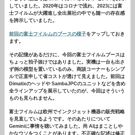
していました。2020年はコロナで流れ、2023には富
士フイルムが大躍進し全出展社の中でも随一の存在感
を誇示していました。
前回の富士フイルムのブースの様子
をアップしておき
ます。
その記憶があるだけに、今回の富士フイルムブースは
ちょっと拍子抜けではありました。実機は一台も出さ
ず例の模型を置いているのみ、商談コーナーもシンプ
ルで正直申して省コストが透けて見えました。前回は
Dimatixのヘッドや SambaJPCのユニットなどを含め
全ラインアップを展示していたのが、今回はそういう
ものも見られません。
富士フイルムは欧州でインクジェット機器の販売戦略
を見直しているようです。そのあたりについて
Geminiに事情を聴いてみました。尚 AIはまことしや
かなウソをつくことがあります。不正確な記述は修正