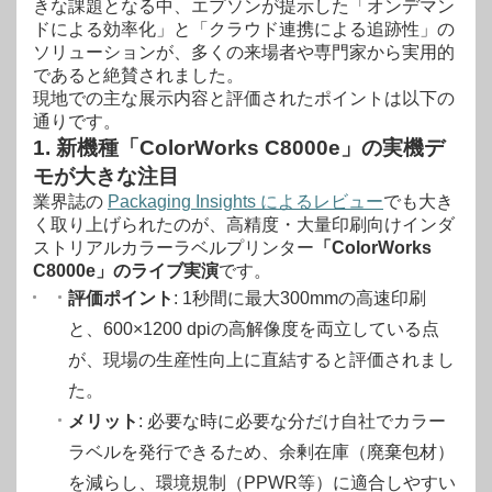
きな課題となる中、エプソンが提示した「オンデマン
ドによる効率化」と「クラウド連携による追跡性」の
ソリューションが、多くの来場者や専門家から実用的
であると絶賛されました。
現地での主な展示内容と評価されたポイントは以下の
通りです。
1. 新機種「ColorWorks C8000e
」の実機デ
モが大きな注目
業界誌の
Packaging Insights によるレビュー
でも大き
く取り上げられたのが、高精度・大量印刷向けインダ
ストリアルカラーラベルプリンター
「ColorWorks
C8000e
」のライブ実演
です
。
評価ポイント
: 1秒間に最大300mmの高速印刷
と、600×1200 dpiの高解像度を両立している点
が、現場の生産性向上に直結すると評価されまし
た。
メリット
: 必要な時に必要な分だけ自社でカラー
ラベルを発行できるため、余剰在庫（廃棄包材）
を減らし、環境規制（PPWR等）に適合しやすい