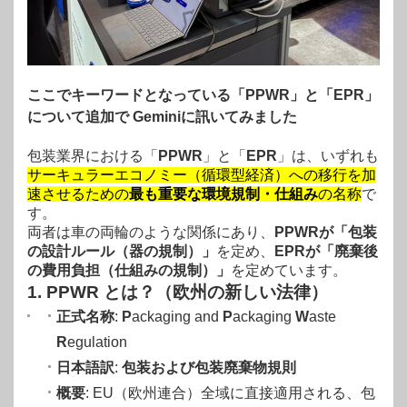
ここでキーワードとなっている「PPWR」と「EPR」
について追加で Geminiに訊いてみました
包装業界における「
PPWR
」と「
EPR
」は、いずれも
サーキュラーエコノミー（循環型経済）への移行を加
速させるための
最も重要な環境規制・仕組み
の名称
で
す。
両者は車の両輪のような関係にあり、
PPWRが「包装
の設計ルール（器の規制）」
を定め、
EPRが「廃棄後
の費用負担（仕組みの規制）」
を定めています
。
1. PPWR とは？（欧州の新しい法律）
正式名称
:
P
ackaging and
P
ackaging
W
aste
R
egulation
日本語訳
:
包装および包装廃棄物規則
概要
: EU（欧州連合）全域に直接適用される、包