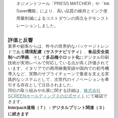
ネジメントツール「PRESS MATCHER」や「Ink
Saver機能」により、高い品質の維持とインク使
用量削減によるコストダウンの両立をデモンスト
レーションしました。
評価と反響
業界や顧客からは、昨今の世界的なパッケージトレン
ドである
環境配慮（サステナビリティ）
、
食品安全規
制への準拠
、そして
多品種小ロット化
にデジタル印刷
技術が実用レベルで対応している点が高く評価されて
います。イタリアでの商用稼働実績や国内での初号機
導入など、実際のサプライチェーンで量産を支える実
践的なシステムとして、次世代のイノベーションを牽
引する存在として注目されました。
同社の取り組みや出展に関する詳細は、
株式会社
SCREENホールディングスの公式サイト
にて確認で
きます。
Interpack速報（７）：デジタルプリント関連（３）
に続きます