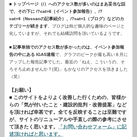
■
トップページ（/）へのアクセス数が多いのはまあ妥当な話
で、その下に /?cat=6（イベント参加報告）、/?
cat=4（Nessanの記事紹介）、/?cat=1（ブログ）などのカ
テゴリーが続きます
。ブログは殆ど個人的な趣味のページと
化していますが、それでも結構訪問を頂いているようです。
■
記事単独でのアクセス数が多かったのは、イベント参加報
告の中にある IGAS速報
で、グラフのピークが最も高い８月に
アップした報告記事でした。最近の「ねえ、こういうの、そ
ろそろ止めませんか？(笑)」もかなりのアクセスを頂きました
（笑）
【お願い】
■ このサイトをよりよく改善した行くための、皆様か
らの「気が付いたこと・建設的批判・改善提案」など
を頂ければ幸甚です。全てを反映することは至難です
が、サイトのリニューアルや手直しの際の参考にさせ
て頂きたく思います。
「お問い合わせフォーム」に記
述頂ければと思います。