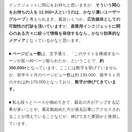
インクジェットに関心をお持ちと思いますが、
そういう関心
をお持ちの人を 12,000+人というのは、かなり濃いユーザー
グループ
と考えられます。最近いくつか、
広告媒体としての
可能性の打診を頂いています
が、
産業用インクジェットに関
心のある方々に絞って情報を発信するなら、かなり効果的な
メディア
となっているかなと思います。
■
ページビュー数
は、文字通り、「このサイトを構成するペ
ージが延べ何ページ観られたか」ということで、
約
300,000+
となっています。ここには数字を挙げていません
が、前半６ヶ月のページビュー数は約 130,000、後半５ヶ月
のそれは約 170,000となっており、
数字が伸びてきていま
す。
■ 私も段々とペースが掴めてきて、最近の方がアップする記
事が多いことや、最近観始めた方が過去記事にアクセスされ
ることが増えていることなどが、伸びてきた要因かと推測し
ています。