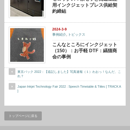
用インクジェットプレス供給契
約締結
2024-3-9
事例紹介
,
トピックス
こんなところにインクジェット
（150）：お手軽 DTF：縞猫商
会の事例
東京パック 2022：【追記しました】写真速報（１）わおっ！なんだ、こ
れ？
Japan Inkjet Technology Fair 2022 : Speech Timetable & Titles [ TRACK A
]
トップページに戻る