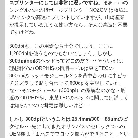
スプリンターにしては非常に遅いですね。
まあ、efiの
シングルパスの段ボールプリンター NOZOMIは板紙に
UVインクで高速にプリントしていますが、山崎産業
が提示しているような使い方なら、そんな高速は不要
ですけどね。
300dpiも、この用途なら十分でしょう。ここに
1,200dpiを使うものでもないでしょう。
しかし
300dpi(npi)のヘッドってどこのだ？
･･･そういえば、
理想科学の ORPHISの初期モデルは東芝TECの
300npiのヘッドモジュール 2つを背中合わせに半ピッ
チ分ズラして貼り合わせて 600dpiを実現していた
な･･･そのモジュール（300npi）の系統なのかな？最
近の ORPHISや、東芝TECのヘッドに関しては詳しく
は知らないので断定は難しいけど･･･
しかし
300dpiということは 25.4mm/300 = 85umのピ
クセル
･･･先に出てきたオリンパスのゼロックスへの
OEM機は「１パスでブロック撃ちができること」とい