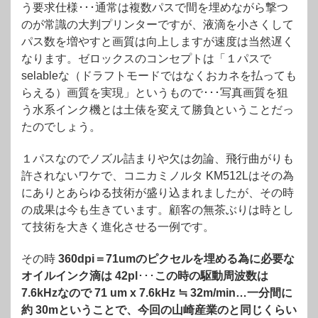
う要求仕様･･･通常は複数パスで間を埋めながら撃つ
のが常識の大判プリンターですが、液滴を小さくして
パス数を増やすと画質は向上しますが速度は当然遅く
なります。ゼロックスのコンセプトは「１パスで
selableな（ドラフトモードではなくおカネを払っても
らえる）画質を実現」というもので･･･写真画質を狙
う水系インク機とは土俵を変えて勝負ということだっ
たのでしょう。
１パスなのでノズル詰まりや欠は勿論、飛行曲がりも
許されないワケで、コニカミノルタ KM512Lはその為
にありとあらゆる技術が盛り込まれましたが、その時
の成果は今も生きています。顧客の無茶ぶりは時とし
て技術を大きく進化させる一例です。
その時
360dpi＝71umのピクセルを埋める為に必要な
オイルインク滴は 42pl
･･･
この時の駆動周波数は
7.6kHzなので 71 um x 7.6kHz ≒ 32m/min…一分間に
約 30mということで、今回の山崎産業のと同じくらい