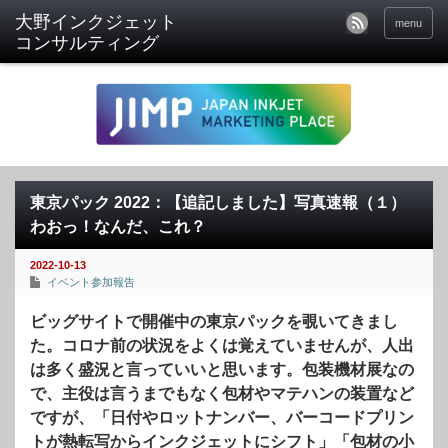
menu
東京パック 2022：【追記しました】写真速報（１）
わおっ！なんだ、これ？
2022-10-13
イベント参加報告
ビッグサイトで開催中の東京パックを覗いてきまし
た。コロナ前の状況をよくは覚えていませんが、人出
は多く盛況と言っていいと思います。包装機材展なの
で、主役は言うまでもなく包材やマテハンの装置など
ですが、「日付やロットナンバー、バーコードプリン
トが熱転写からインクジェットにシフト」「包材の小