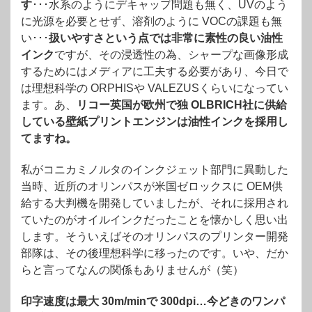
す
･･･水系のようにデキャップ問題も無く、UVのよう
に光源を必要とせず、溶剤のように VOCの課題も無
い･･･
扱いやすさという点では非常に素性の良い油性
インク
ですが、その浸透性の為、シャープな画像形成
するためにはメディアに工夫する必要があり、今日で
は理想科学の ORPHISや VALEZUSくらいになってい
ます。あ、
リコー英国が欧州で独 OLBRICH社に供給
している壁紙プリントエンジンは油性インクを採用し
てますね。
私がコニカミノルタのインクジェット部門に異動した
当時、近所のオリンパスが米国ゼロックスに OEM供
給する大判機を開発していましたが、それに採用され
ていたのがオイルインクだったことを懐かしく思い出
します。そういえばそのオリンパスのプリンター開発
部隊は、その後理想科学に移ったのです。いや、だか
らと言ってなんの関係もありませんが（笑）
印字速度は最大 30m/minで 300dpi…今どきのワンパ