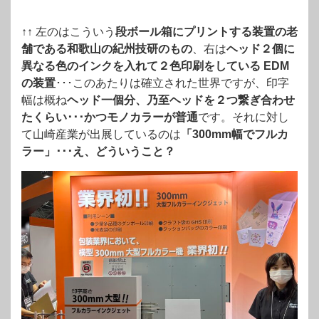
↑↑ 左のはこういう
段ボール箱にプリントする装置の老
舗である和歌山の紀州技研のもの
、右は
ヘッド２個に
異なる色のインクを入れて２色印刷をしている EDM
の装置
･･･このあたりは確立された世界ですが、印字
幅は概ね
ヘッド一個分、乃至ヘッドを２つ繋ぎ合わせ
たくらい･･･かつモノカラーが普通
です。それに対し
て山崎産業が出展しているのは
「300mm幅でフルカ
ラー」･･･え、どういうこと？