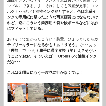
油性インクかな？オープンタイムは長いので機構はシ
ンプルにできる。ま、それにしても装置が見事にコン
パクト･･･謎だ！
油性インクだとすると、色は水系イ
ンクで専用紙に撃ったような写真画質にはならないけ
れど、逆にこういう業務用の袋や段ボールなどには妙
にフィットしている。
ありそうで無かったこういう装置、ひょっとしたら
カ
テゴリーキラーになるかも！
あ「
りそう
」で･･･あっ
「
理想
」で･･･え？
勝手に漢字変換（笑）え？そうい
うこと？おお、そういえば･･･Orphisって油性インク
だな･･･
これは金曜日にもう一度見に行かなくては！