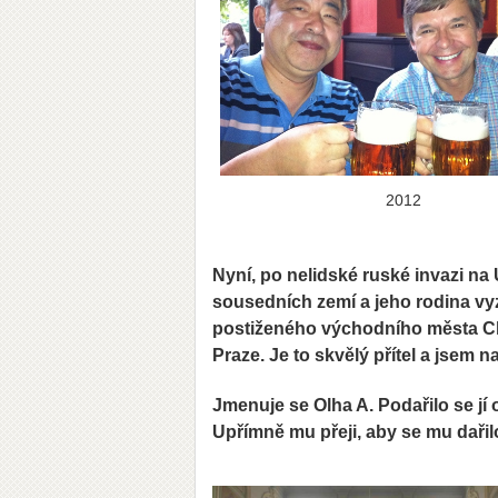
2012
Nyní, po nelidské ruské invazi n
sousedních zemí a jeho rodina vy
postiženého východního města Cha
Praze. Je to skvělý přítel a jsem n
Jmenuje se Olha A. Podařilo se jí o
Upřímně mu přeji, aby se mu dařil