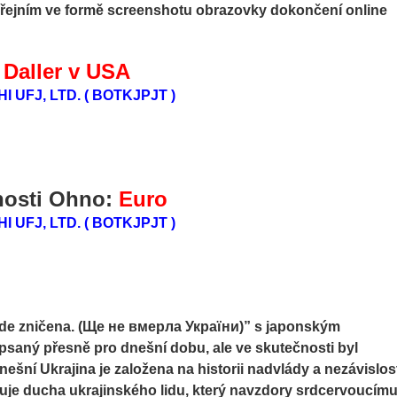
ejním ve formě screenshotu obrazovky dokončení online
:
Daller v USA
 UFJ, LTD. ( BOTKJPJT )
nosti Ohno:
Euro
 UFJ, LTD. ( BOTKJPJT )
de zničena. (Ще не вмерла України)” s japonským
napsaný přesně pro dnešní dobu, ale ve skutečnosti byl
ešní Ukrajina je založena na historii nadvlády a nezávislos
uje ducha ukrajinského lidu, který navzdory srdcervoucím