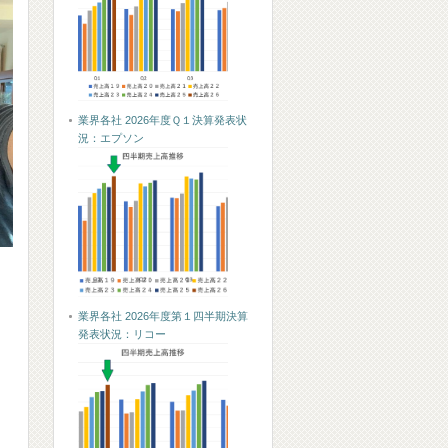
業界各社 2026年度Ｑ１決算発表状
況：エプソン
業界各社 2026年度第１四半期決算
発表状況：リコー