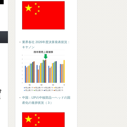
業界各社 2026年度決算発表状況：
キヤノン
け
延
中国：IJPの中核部品―ヘッドの国
産化の進捗状況（３）