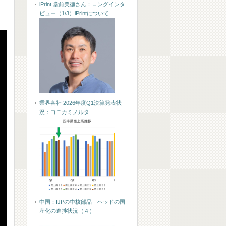
iPrint 堂前美徳さん：ロングインタ
ビュー（1/3）iPrintについて
業界各社 2026年度Q1決算発表状
況：コニカミノルタ
中国：IJPの中核部品―ヘッドの国
産化の進捗状況（４）