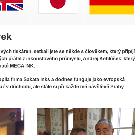
vek
ch tiskáren, setkali jste se někde s člověkem, který připíjí
ých přátel z inkoustového průmyslu, Andrej Keblúšek, který
koustů MEGA INK.
ila firma Sakata Inks a dodnes funguje jako evropská
už v důchodu, ale stále si při každé mé návštěvě Prahy