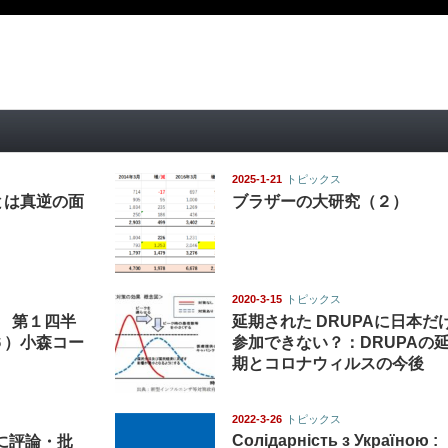
2025-1-21
トピックス
とは真逆の面
ブラザーの大研究（２）
2020-3-15
トピックス
度 第１四半
延期された DRUPAに日本だ
６）小森コー
参加できない？：DRUPAの
期とコロナウィルスの今後
2022-3-26
トピックス
Солідарність з Україною :
ずに評論・批