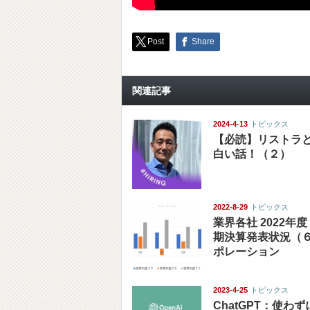
Post
Share
関連記事
2024-4-13
トピックス
【必読】リストラ
白い話！（２）
2022-8-29
トピックス
業界各社 2022年
期決算発表状況（
ポレーション
2023-4-25
トピックス
ChatGPT：使わ