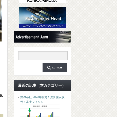
最近の記事（本カテゴリー）
a.
業界各社 2026年度Ｑ１決算発表状
況：富士フイルム