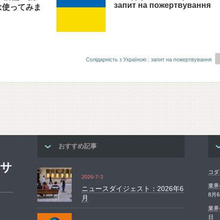
запит на пожертвування
は使ってみま
Солідарність з Україною : запит на пожертвування
おすすめ記事
ンサ
コダ
2026-7-3
業界
ニュースダイジェスト：2026年6
8月
月
業界
日