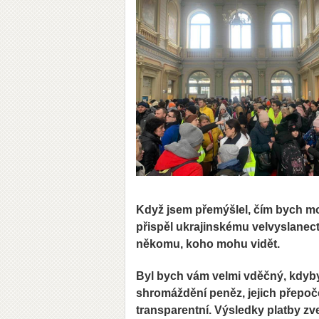
Když jsem přemýšlel, čím bych moh
přispěl ukrajinskému velvyslanect
někomu, koho mohu vidět.
Byl bych vám velmi vděčný, kdyb
shromáždění peněz, jejich přepoč
transparentní. Výsledky platby 