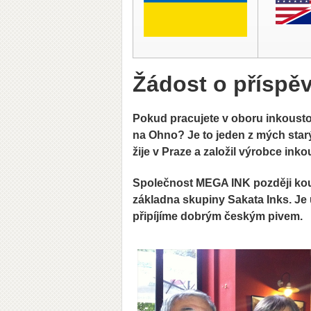
Žádost o příspě
Pokud pracujete v oboru inkoustový
na Ohno? Je to jeden z mých star
žije v Praze a založil výrobce in
Společnost MEGA INK později koup
základna skupiny Sakata Inks. Je 
připíjíme dobrým českým pivem.