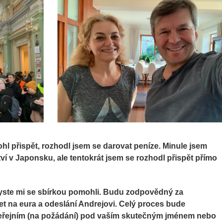
l přispět, rozhodl jsem se darovat peníze. Minule jsem
ví v Japonsku, ale tentokrát jsem se rozhodl přispět přímo
yste mi se sbírkou pomohli. Budu zodpovědný za
et na eura a odeslání Andrejovi. Celý proces bude
zveřejním (na požádání) pod vaším skutečným jménem nebo