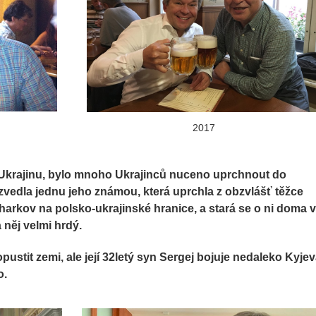
2017
a Ukrajinu, bylo mnoho Ukrajinců nuceno uprchnout do
zvedla jednu jeho známou, která uprchla z obzvlášť těžce
rkov na polsko-ukrajinské hranice, a stará se o ni doma v
a něj velmi hrdý.
pustit zemi, ale její 32letý syn Sergej bojuje nedaleko Kyjev
o.