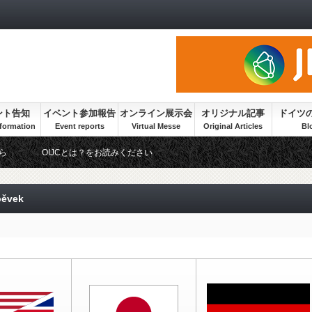
ント告知
イベント参加報告
オンライン展示会
オリジナル記事
ドイツ
ら
OIJCとは？をお読みください
spěvek