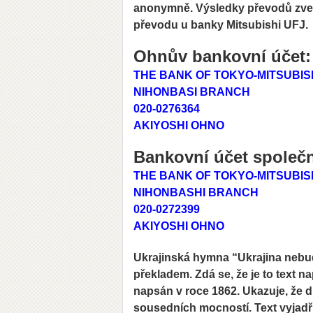
anonymně. Výsledky převodů zveř
převodu u banky Mitsubishi UFJ.
Ohnův bankovní účet
THE BANK OF TOKYO-MITSUBISHI
NIHONBASI BRANCH
020-0276364
AKIYOSHI OHNO
Bankovní účet společ
THE BANK OF TOKYO-MITSUBISHI
NIHONBASHI BRANCH
020-0272399
AKIYOSHI OHNO
Ukrajinská hymna “Ukrajina nebu
překladem. Zdá se, že je to text 
napsán v roce 1862. Ukazuje, že dn
sousedních mocností. Text vyjadř