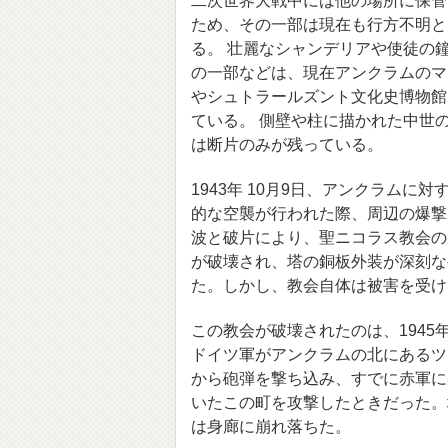
二次世界大戦中には他の場所に保管
ため、その一部は現在も行方不明と
る。 壮麗なシャンデリアや使徒の
の一部などは、現在アンクラムのマ
やシュトラールズント文化史博物館
ている。 側壁や柱に描かれた中世
は断片のみが残っている。
1943年 10月9日、アンクラムに
的な空襲が行われた際、周辺の爆撃
波と破片により、聖ニコラス教会の
が破壊され、塔の銅板外装が深刻な
た。しかし、教会自体は被害を受け
この教会が破壊されたのは、1945年
ドイツ軍がアンクラムの北にあるツ
から砲弾を撃ち込み、すでに赤軍に
いたこの町を攻撃したときだった。
は身廊に崩れ落ちた。