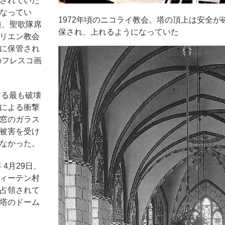
されていた
なってい
1972年頃のニコライ教会。塔の頂上は安全が
鐘、聖歌隊席
保され、上れるようになっていた
リエン教会
に保管され
のフレスコ画
対する最も破壊
による衝撃
窓のガラス
被害を受け
なかった。
 4月29日、
ィーテン村
占領されて
塔のドーム