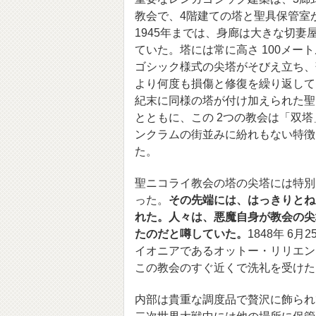
教会で、4階建ての塔と聖具保管室
1945年までは、身廊は大きな切妻
ていた。塔には常に高さ 100メー
ゴシック様式の尖塔がそびえ立ち、
より何度も損傷と修復を繰り返して
紀末に同様の塔が付け加えられた聖
とともに、この 2つの教会は「双
ンクラムの街並みに紛れもない特徴
た。
聖ニコライ教会の塔の尖塔には特別
った。
その先端には、はっきりとね
れた。人々は、悪魔自身が教会の尖
たのだと噂していた。
1848年 6月
イオニアであるオットー・リリエン
この教会のすぐ近くで洗礼を受けた
内部は貴重な調度品で贅沢に飾られ