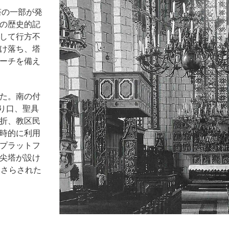
塔の一部が発
の歴史的記
して行方不
け落ち、塔
ーチを備え
た。南の付
入り口、聖具
折、教区民
時的に利用
プラットフ
尖塔が設け
にさらされた