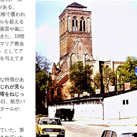
がある。
屋根で覆われ
トルを超える
落雷や嵐に
きた。19世
マリア教会
塔」としてア
を与えてき
な特徴があ
じれが見ら
塔をねじっ
25日、航空パ
タールが、
。
ていた。第