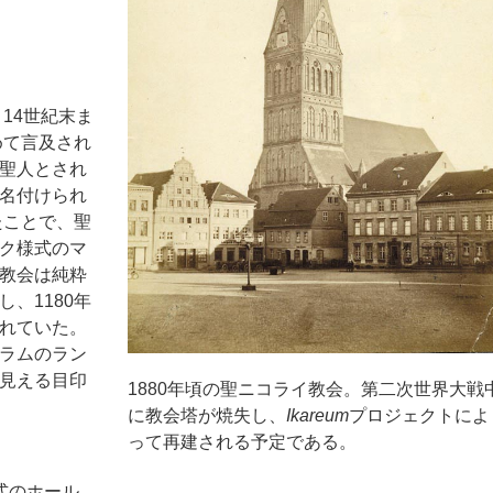
14世紀末ま
めて言及され
聖人とされ
名付けられ
たことで、聖
ク様式のマ
教会は純粋
、1180年
れていた。
ラムのラン
見える目印
1880年頃の聖ニコライ教会。第二次世界大戦
に教会塔が焼失し、
Ikareum
プロジェクトによ
って再建される予定である。
式のホール