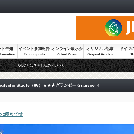
ント告知
イベント参加報告
オンライン展示会
オリジナル記事
ドイツ
ら
OIJCとは？をお読みください
tsche Städte（66）★★★グランゼー Gransee -4-
からの続きです