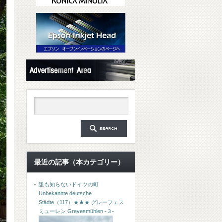
最近の記事（本カテゴリー）
誰も知らないドイツの町
Unbekannte deutsche
Städte（117）★★★ グレーフェス
ミューレン Grevesmühlen -３-