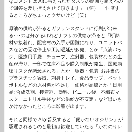
なコメントは AIに与えられたタスクの範囲を超えるの
で回答を差し控えさせて頂きます」（笑）･･･忖度す
るところがちょっとクサいけど（笑）
原油の供給が滞るとガソリンスタンドに行列が出来
る･･･のは分かるけれどナフサの供給が滞ると「断熱
材や接着剤、配管材の入手が困難になり、ユニットバ
スなどの受注停止や工期遅延が多発」とか「点滴バッ
グ、医療用手袋、チューブ、注射器、包装材などの生
産が滞り、一部で在庫不足や購入制限が発生、医療崩
壊リスクが懸念される」とか「容器・包装
: お弁当の
プラスチック容器、刺身トレイ、食品ラップ、ペット
ボトルなどの原材料が不足し、価格が高騰とか「日
用
品
: 合成洗剤、接着剤、塗料、ビニール袋、不織布マ
スク、ニトリル手袋などの供給が不安定」など思いも
かけなかったところに影響が出ます。
それと同様で AIが普及すると「働かないオジサン」が
駆逐されるものと最初は歓迎していたら「かなのりレ