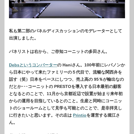
私も第二部のパネルディスカッションのモデレーターとして
出演しました。
パネリストは右から、ご存知コーニットの多田さん。
Debsというコンバーター
の Haniさん。100年前にレバノンか
ら日本にやって来たファミリーの５代目で、流暢な関西弁を
話す（笑）日本をベースにしつつ、売上高の 95％が輸出なの
だとか･･･コーニットの PRESTOを導入する日本最初の顧客
となるとのことで、11月から京都近辺で設置が始まり来年初
からの運用を目指しているとのこと。生産と同時にコーニッ
トのショールームとして見学も可能とのことで、是非拝見し
に行きたいと思います。その左は
Printio
を運営する堀江さ
ん。