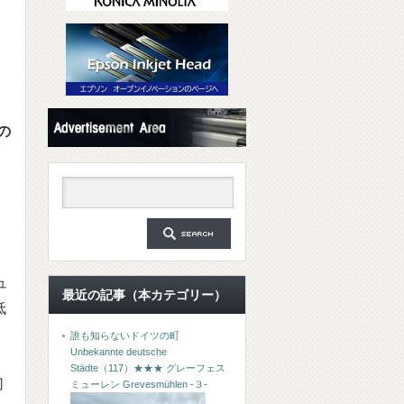
の
ュ
最近の記事（本カテゴリー）
低
と
誰も知らないドイツの町
Unbekannte deutsche
Städte（117）★★★ グレーフェス
切
ミューレン Grevesmühlen -３-