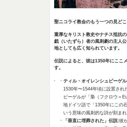
聖ニコライ教会のもう一つの見どこ
重厚なキリスト教史やナチス抵抗の
戯（いたずら）者の風刺劇の主人公、ティ
地としても広く知られています。
伝説によると、彼は1350年にこ
す。
ティル・オイレンシュピーゲル
1530年〜1544年頃に設置され
ピーゲルが「梟（フクロウ＝Eu
地ドイツ語で「1350年にこ
いう意味の風刺的な詩が刻まれ
「垂直に埋葬された」伝説:
彼