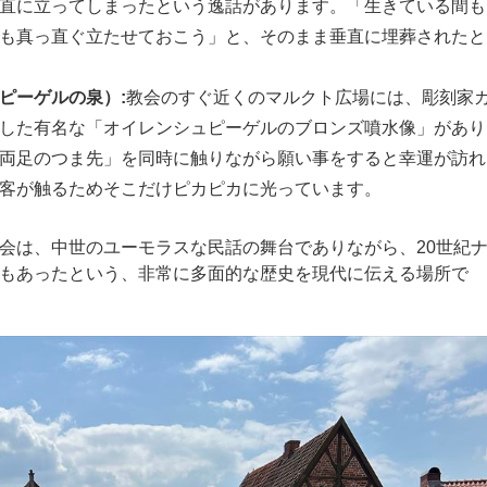
直に立ってしまったという逸話があります。「生きている間も
も真っ直ぐ立たせておこう」と、そのまま垂直に埋葬されたと
ピーゲルの泉）:
教会のすぐ近くのマルクト広場には、彫刻家
した有名な「オイレンシュピーゲルのブロンズ噴水像」があり
両足のつま先」を同時に触りながら願い事をすると幸運が訪れ
客が触るためそこだけピカピカに光っています。
会は、中世のユーモラスな民話の舞台でありながら、20世紀
もあったという、非常に多面的な歴史を現代に伝える場所で