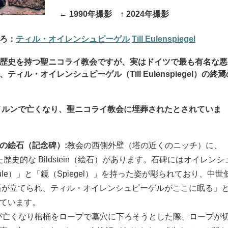
← 1990年撮影 ↑ 2024年撮影
ろ：
ティル・オイレンシュピーゲル
Till Eulenspiegel
歴史を持つ聖ニコライ教会ですが、実はドイツで最も有名な悪
ル・オイレンシュピーゲル（Till Eulenspiegel）の終焉
こメルンで亡くなり、聖ニコライ教会に埋葬されたとされていま
の絵石（記念碑）:
教会の西側外壁（塔の近くのニッチ）に、
た歴史的な Bildstein（絵石）があります。石碑にはオイレンシ
le）」と「鏡（Spiegel）」を持った姿が彫られており、中世
の石が立てられ、ティル・オイレンシュピーゲルがここに眠る」
ています。
が亡くなり棺桶をロープで墓穴に下ろそうとした際、ロープが