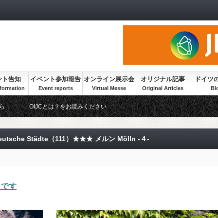
ント告知
イベント参加報告
オンライン展示会
オリジナル記事
ドイツ
ら
OIJCとは？をお読みください
sche Städte（111）★★★ メルン Mölln -４-
きです