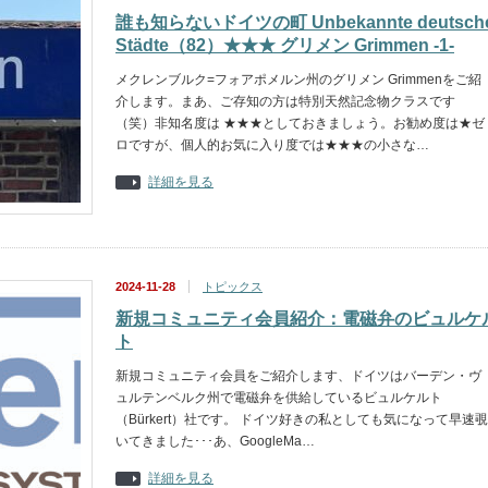
誰も知らないドイツの町 Unbekannte deutsch
Städte（82）★★★ グリメン Grimmen -1-
メクレンブルク=フォアポメルン州のグリメン Grimmenをご紹
介します。まあ、ご存知の方は特別天然記念物クラスです
（笑）非知名度は ★★★としておきましょう。お勧め度は★ゼ
ロですが、個人的お気に入り度では★★★の小さな…
詳細を見る
2024-11-28
トピックス
新規コミュニティ会員紹介：電磁弁のビュルケ
ト
新規コミュニティ会員をご紹介します、ドイツはバーデン・ヴ
ュルテンベルク州で電磁弁を供給しているビュルケルト
（Bürkert）社です。 ドイツ好きの私としても気になって早速覗
いてきました･･･あ、GoogleMa…
詳細を見る