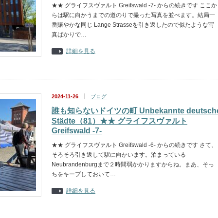
★★ グライフスヴァルト Greifswald -7- からの続きです ここか
らは駅に向かうまでの道のりで撮った写真を並べます。結局一
番賑やかな同じ Lange Strasseを引き返したので似たような写
真ばかりで…
詳細を見る
2024-11-26
ブログ
誰も知らないドイツの町 Unbekannte deutsch
Städte（81）★★ グライフスヴァルト
Greifswald -7-
★★ グライフスヴァルト Greifswald -6- からの続きです さて、
そろそろ引き返して駅に向かいます。泊まっている
Neubrandenburgまで２時間弱かかりますからね。まあ、そっ
ちをキープしておいて…
詳細を見る