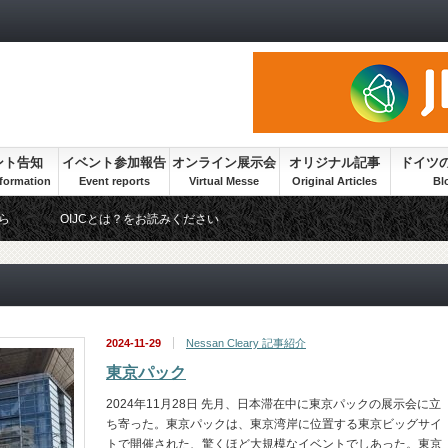
ント告知
イベント参加報告
オンライン展示会
オリジナル記事
ドイツ
ら
OIJCとは？をお読みください
2024-11-29
Nessan Cleary 記事紹介
東京パック
2024年11月28日 先月、日本滞在中に東京パックの展示会に立
ち寄った。東京パックは、東京湾岸に位置する東京ビッグサイ
トで開催された、驚くほど大規模なイベントでしあった。東京