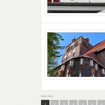
PAGE NAVI
1
2
3
4
5
6
»