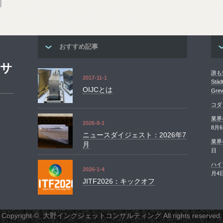
おすすめ記事
ンサ
誰も知
2017-11-1
St
OIJCとは
Grev
コダ
業界
2026-8-1
8月
ニュースダイジェスト：2026年7
業界
月
日
ハイ
2026-1-4
月4
JITF2026：キックオフ
Copyright ©
大野インクジェットコンサルティング
All rights reserved.