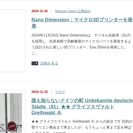
2024-11-25
Nessan Cleary 記事紹介
Nano Dimension：マイクロ3Dプリンターを発
表
2024年11月25日 Nano Dimensionは、デジタル光処理（DLP
を採用し、生産規模で高解像度のマイクロパーツを製造するよ
う設計された新しい3Dプリンター、Exa 250vxを発表した。
こ…
詳細を見る
2024-11-25
ブログ
誰も知らないドイツの町 Unbekannte deutsch
Städte（81）★★ グライフスヴァルト
Greifswald -6-
★★ グライフスヴァルト Greifswald -5- からの続きです 目的の
聖マリエン教会まで来ましたが、もうちょっと東まで足を伸ば