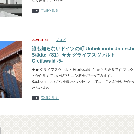
してみます。 Logenh…
詳細を見る
2024-11-24
ブログ
誰も知らないドイツの町 Unbekannte deutsch
Städte（81）★★ グライフスヴァルト
Greifswald -5-
★★ グライフスヴァルト Greifswald -4- からの続きです マルク
トから見えていた聖マリエン教会に行ってみます。
Backsteingotikに心を奪われた小生としては、これに会いたか
たんだよね…
詳細を見る