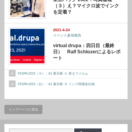
（３）え？マイクロ波でインク
を定着？
2021-4-24
イベント参加報告
virtual drupa：四日目（最終
日） Ralf Schlozerによるレポ
ート
FESPA 2023（９）：A1 展示棟 -1- 富士フイルム
FESPA 2023（11）：A1 展示棟 -3- インク関連各社他
トップページに戻る