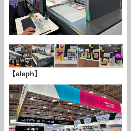
【aleph】