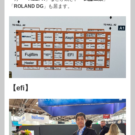
「
ROLAND DG
」も居ます。
【efi】