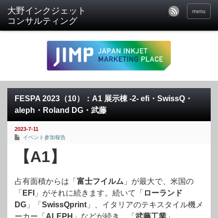
menu
FESPA 2023（10）：A1 展示棟 -2- efi・SwissQ・
aleph・Roland DG・武藤
2023-7-11
イベント参加報告
【A1】
占有面積からは「
富士フイルム
」が最大で、米国の
「
EFI
」がそれに続きます。続いて「
ローランド
DG
」「
SwissQprint
」、イタリアのテキスタイル機メ
ーカー「
ALEPH
」などが続き。「
武藤工業
」