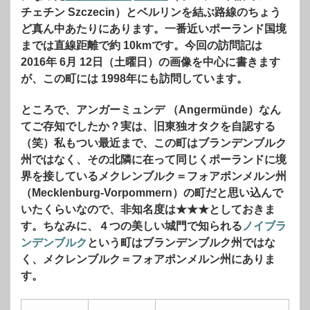
チェチン Szczecin）とベルリンを結ぶ路線のちょう
ど真ん中あたりにあります。一番近いポーランド国境
までは直線距離で約 10kmです。今回の訪問記は
2016年 6月 12日（土曜日）の画像を中心に書きます
が、この町には 1998年にも訪問しています。
ところで、アンガーミュンデ （Angermünde）なん
てご存知でしたか？実は、旧東独オタクを自認する
（笑）私もつい最近まで、この町はブランデンブルク
州ではなく、その北隣に在って同じくポーランドに境
界を接しているメクレンブルク＝フォアポンメルン州
（Mecklenburg-Vorpommern）の町だと思い込んで
いたくらいなので、非知名度は★★★としておきま
す。ちなみに、４つの美しい城門で知られる
ノイブラ
ンデンブルク
という町はブランデンブルク州ではな
く、メクレンブルク＝フォアポンメルン州にありま
す。