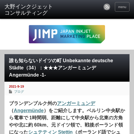
menu
誰も知らないドイツの町 Unbekannte deutsche
Städte（34）：★★★アンガーミュンデ
Angermünde -1-
2021-9-19
ブログ
ブランデンブルク州の
アンガーミュンデ
（
Angermünde
）をご紹介します。ベルリン中央駅か
ら電車で 1時間弱、距離にして中央駅から北東の方角
やや北に約 60km、元ドイツ領で、戦後ポーランド領
になった
シュテティン
Stettin
（ポーランド語でシュ