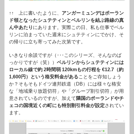
↑↑ 上に書いたように、
アンガーミュンデはポーラン
ド領となったシュテティンとベルリンを結ぶ路線の真
ん中あたり
にあります。実際この日、私も仕事でベル
リンに泊まっていた週末にシュテティンにでかけ、そ
の帰りに立ち寄ってみた次第です。
いきなり余談ですが（･･･このシリーズ、そんなのば
っかりですが（笑））
ベルリンからシュテティンには
ローカル線で約 2時間弱 120kmもの行程を €12.7（約
1,600円）という格安料金がある
ことをご存知しょう
か？そもそもドイツ連邦鉄道（DB）には様々な格安
な「地域乗り放題切符」や「グループ割引切符」が用
意されているのですが、加えて
隣国のポーランドやチ
ェコの国境近くの町にも特別割引料金が設定
されてい
ます。