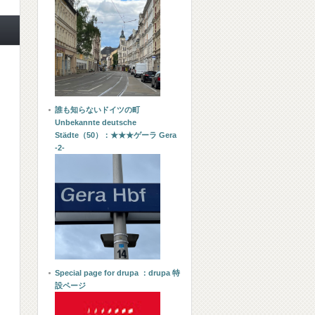
イ
誰も知らないドイツの町
Unbekannte deutsche
Städte（50）：★★★ゲーラ Gera
-2-
Special page for drupa ：drupa 特
設ページ