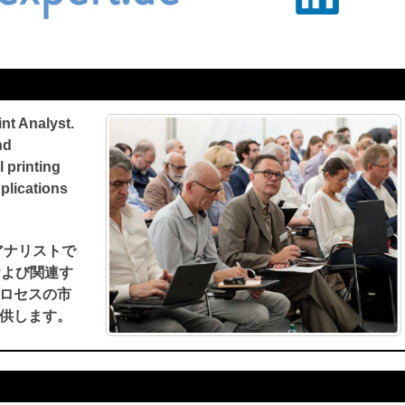
nt Analyst.
nd
l printing
plications
刷アナリストで
および関連す
ロセスの市
供します。