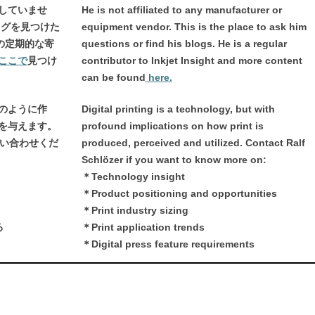
していませ
He is not affiliated to any manufacturer or
ログを見つけた
equipment vendor. This is the place to ask him
htの定期的な寄
questions or find his blogs. He is a regular
ここで
見つけ
contributor to Inkjet Insight and more content
can be found
here.
のように作
Digital printing is a technology, but with
を与えます。
profound implications on how print is
お問い合わせくだ
produced, perceived and utilized. Contact Ralf
Schlözer if you want to know more on:
＊Technology insight
＊Product positioning and opportunities
＊Print industry sizing
る
＊Print application trends
＊Digital press feature requirements