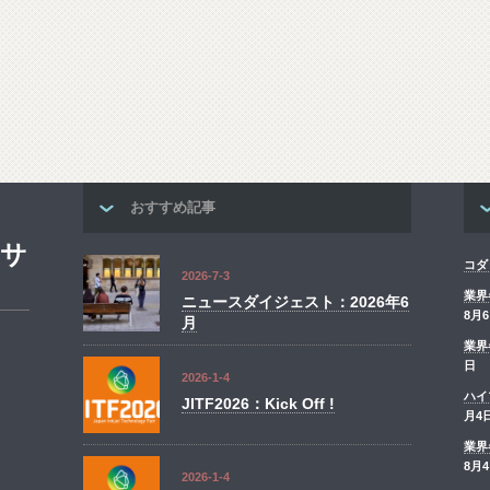
おすすめ記事
ンサ
コダ
2026-7-3
業界
ニュースダイジェスト：2026年6
8月
月
業界
日
2026-1-4
ハイ
JITF2026：Kick Off !
月4
業界
8月
2026-1-4