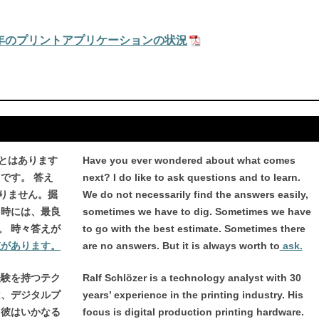
0年のプリントアプリケーションの状況
とはあります
Have you ever wondered about what comes
です。 答え
next? I do like to ask questions and to learn.
りません。掘
We do not necessarily find the answers easily,
 時には、最良
sometimes we have to dig. Sometimes we have
。 時々答えが
to go with the best estimate. Sometimes there
値があります。
are no answers. But it is always worth to
ask.
の経験を持つテク
Ralf Schlözer is a technology analyst with 30
は、デジタルプ
years’ experience in the printing industry. His
 彼はいかなる
focus is digital production printing hardware.