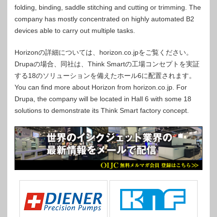
folding, binding, saddle stitching and cutting or trimming. The
company has mostly concentrated on highly automated B2
devices able to carry out multiple tasks.
Horizo​​nの詳細については、horizo​​n.co.jpをご覧ください。
Drupaの場合、同社は、Think Smartの工場コンセプトを実証
する18のソリューションを備えたホール6に配置されます。
You can find more about Horizon from horizon.co.jp. For
Drupa, the company will be located in Hall 6 with some 18
solutions to demonstrate its Think Smart factory concept.