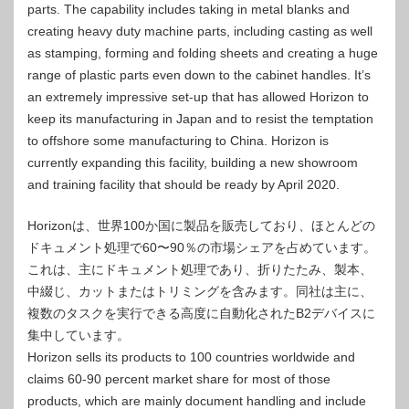
parts. The capability includes taking in metal blanks and
creating heavy duty machine parts, including casting as well
as stamping, forming and folding sheets and creating a huge
range of plastic parts even down to the cabinet handles. It’s
an extremely impressive set-up that has allowed Horizon to
keep its manufacturing in Japan and to resist the temptation
to offshore some manufacturing to China. Horizon is
currently expanding this facility, building a new showroom
and training facility that should be ready by April 2020.
Horizo​​nは、世界100か国に製品を販売しており、ほとんどの
ドキュメント処理で60〜90％の市場シェアを占めています。
これは、主にドキュメント処理であり、折りたたみ、製本、
中綴じ、カットまたはトリミングを含みます。同社は主に、
複数のタスクを実行できる高度に自動化されたB2デバイスに
集中しています。
Horizon sells its products to 100 countries worldwide and
claims 60-90 percent market share for most of those
products, which are mainly document handling and include