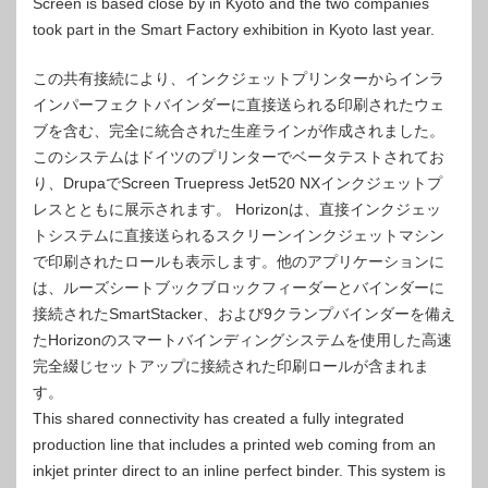
Screen is based close by in Kyoto and the two companies
took part in the Smart Factory exhibition in Kyoto last year.
この共有接続により、インクジェットプリンターからインラ
インパーフェクトバインダーに直接送られる印刷されたウェ
ブを含む、完全に統合された生産ラインが作成されました。
このシステムはドイツのプリンターでベータテストされてお
り、DrupaでScreen Truepress Jet520 NXインクジェットプ
レスとともに展示されます。 Horizo​​nは、直接インクジェッ
トシステムに直接送られるスクリーンインクジェットマシン
で印刷されたロールも表示します。他のアプリケーションに
は、ルーズシートブックブロックフィーダーとバインダーに
接続されたSmartStacker、および9クランプバインダーを備え
たHorizo​​nのスマートバインディングシステムを使用した高速
完全綴じセットアップに接続された印刷ロールが含まれま
す。
This shared connectivity has created a fully integrated
production line that includes a printed web coming from an
inkjet printer direct to an inline perfect binder. This system is