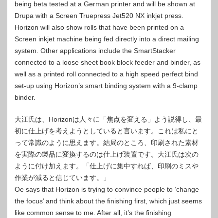
being beta tested at a German printer and will be shown at
Drupa with a Screen Truepress Jet520 NX inkjet press.
Horizon will also show rolls that have been printed on a
Screen inkjet machine being fed directly into a direct mailing
system. Other applications include the SmartStacker
connected to a loose sheet book block feeder and binder, as
well as a printed roll connected to a high speed perfect bind
set-up using Horizon’s smart binding system with a 9-clamp
binder.
大江氏は、Horizo​​nは人々に「焦点を変える」よう説得し、最
初に仕上げを考えようとしていると言います。これは私にと
って常識のように思えます。結局のところ、印刷された素材
を実際の製品に変換するのは仕上げ装置です。大江氏は次の
ように付け加えます。「仕上げに集中すれば、印刷のミスや
作業が減ると信じています。」
Oe says that Horizon is trying to convince people to ‘change
the focus’ and think about the finishing first, which just seems
like common sense to me. After all, it’s the finishing