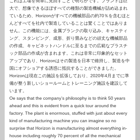
これは工場を簡単に見回すことで明らかです。プラントは巨
大で、想像できるほぼすべての種類の製造機械が詰め込まれ
ているため、Horizo​​nがすべての機械部品の約70％を含むほと
んどすべてを社内で製造していることは驚くことではありま
せん。この機能には、金属ブランクの取り込み、キャスティ
ング、スタンピング、成形、折り畳みなどの頑丈な機械部品
の作成、キャビネットハンドルに至るまでの広範なプラスチ
ック部品の作成が含まれます。これは非常に印象的なセット
アップであり、Horizo​​nはその製造を日本で維持し、製造を中
国にオフショアする誘惑に抵抗することができました。
Horizo​​nは現在この施設を拡張しており、2020年4月までに準
備が整う新しいショールームとトレーニング施設を建設して
います。
Oe says that the company’s philosophy is to think 50 years
ahead and this is evident from a quick tour around the
factory. The plant is enormous, stuffed with just about every
kind of manufacturing machine you can imagine so no
surprise that Horizon is manufacturing almost everything in-
house including roughly 70 percent of all the mechanical