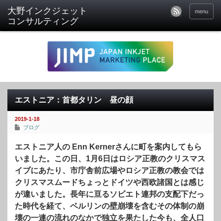
menu
エストニア：首都タリン 昼の顔
2019-1-18
ブログ
エストニア人の Enn Kernerさんに町を案内してもら
いました。この日、1月6日はロシア正教のクリスマス
イブにあたり、市庁舎前広場やロシア正教の教会では
クリスマスムードちょっとドイツや西欧諸国とは感じ
が違いました。長年に亘るソビエト連邦の支配下だっ
た時代を経て、ベルリンの壁崩壊を含むその体制の崩
壊の一連の流れのなかで独立を果たした今も、全人口