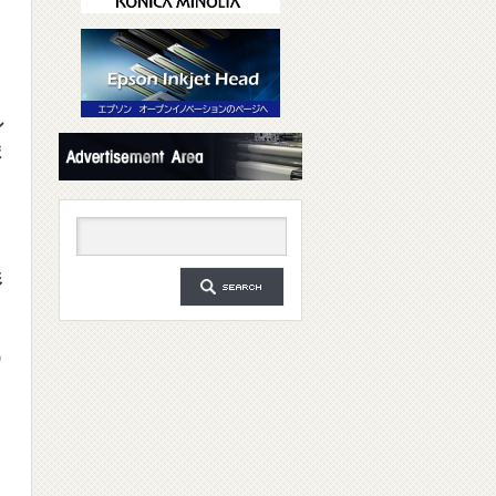
シ
ま
形
う