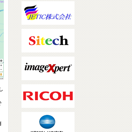
少し
で
側