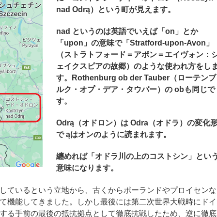
nad Odrą
）という町が見えます。
nad というのは英語でいえば「on」とか
「upon」の意味で「Stratford-upon-Avon」
（ストラトフォード＝アポン＝エイヴォン：
ェイクスピアの故郷）のような使われ方をし
す。Rothenburg ob der Tauber（ローテンブ
ルク・オプ・デア・タウバー）の obも同じで
す。
Odrą（オドロン）は Odra（オドラ）の変化
で ąはオンのように読まれます。
纏めれば「オドラ川の上のコストシン」とい
意味になります。
しているという立地から、古くからポーランドやプロイセンな
て機能してきました。しかし最後には第二次世界大戦時にドイ
する手前の最後の抵抗拠点として徹底抗戦したため、逆に徹底