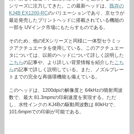
シリーズに注力してきた。この最新ヘッドは、
既存の
KJ4B EX1200-RC
のバリエーションであり、京セラが
最近発売したプリントヘッドに搭載されている機能の
一部を UVインク市場にもたらすものである。
そのため、他のEXシリーズと同様に一体型セラミッ
クアクチュエータを使用している。このアクチュエー
タについては、以前のヘッドについて詳しく説明した
こちら
の記事や、より詳しい背景情報を紹介した
こち
ら
の記事で詳しく説明している。また、ノズルプレー
トまでの完全な再循環機能も備えている。
このヘッドは、1200dpiの解像度と 64kHzの噴射周波
数で、最大 81.3mpmの印刷速度を実現する。ただ
し、水性インクの KJ4Bの駆動周波数は 80kHzで、
101.6mpmでの印刷が可能である。