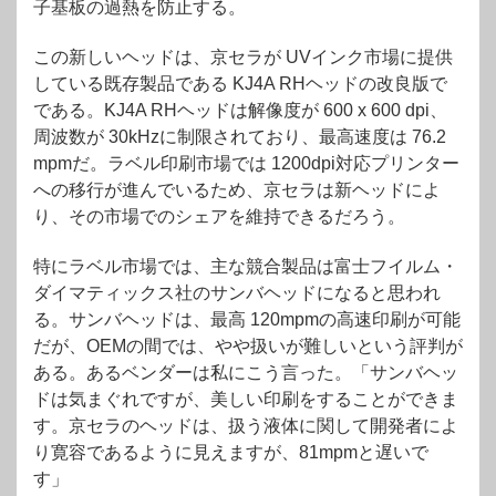
子基板の過熱を防止する。
この新しいヘッドは、京セラが UVインク市場に提供
している既存製品である KJ4A RHヘッドの改良版で
である。KJ4A RHヘッドは解像度が 600 x 600 dpi、
周波数が 30kHzに制限されており、最高速度は 76.2
mpmだ。ラベル印刷市場では 1200dpi対応プリンター
への移行が進んでいるため、京セラは新ヘッドによ
り、その市場でのシェアを維持できるだろう。
特にラベル市場では、主な競合製品は富士フイルム・
ダイマティックス社のサンバヘッドになると思われ
る。サンバヘッドは、最高 120mpmの高速印刷が可能
だが、OEMの間では、やや扱いが難しいという評判が
ある。あるベンダーは私にこう言った。「サンバヘッ
ドは気まぐれですが、美しい印刷をすることができま
す。京セラのヘッドは、扱う液体に関して開発者によ
り寛容であるように見えますが、81mpmと遅いで
す」