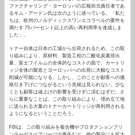
ファクチャリング・ヨーロッパの広報担当責任者であ
るキム・アードン氏は次のように述べている。「私た
ちは、欧州のノルディックスワンエコラベルの要件を
満たす 75パーセント以上の高い再利用率を達成しま
した」。
トナー自体は日本の工場から出荷されるため、この取
り組みにより、原材料、製造工程の二酸化炭素排出
量、富士フイルムの全体的なコストの面で、カートリ
ッジ全体の製造とヨーロッパへの出荷に大幅なコスト
削減が可能になりる。しかし、このことが顧客への価
格引き下げにつながるという兆候は見られない。少な
くとも顧客は値上げの影響を受けずに済むはずだ。さ
らに重要なことは、この取り組みにより、埋め立て地
に送られる大量のトナーカートリッジが再利用される
ようになるということだろう。
FBIは、この取り組みを複合機やプロダクションプリ
ンターのスペアパーツの再生など、他の製品にも拡大