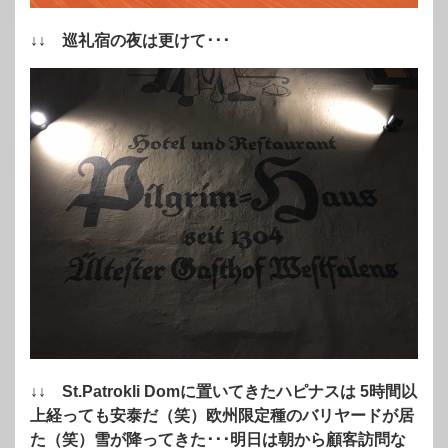
↓↓ 巡礼宿の夜は更けて･･･
↓↓ St.Patrokli Domに置いてきたハピナスは 5時間以
上経っても安泰だ（笑）欧州限定種のバリヤードが居
た（笑）雪が降ってきた･･･明日は朝から顧客訪問な