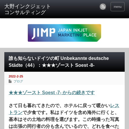
menu
誰も知らないドイツの町 Unbekannte deutsche
Städte（44）：★★★ゾースト Soest -8-
2022-2-25
ブログ
★★★ゾースト Soest -7- からの続きです
さて日も暮れてきたので、ホテルに戻って暖かい
レス
トラン
で夕食です。私はドイツを含め海外に行くと、
基本はその土地の料理を選びます。この時撮った写真
は出張の同行者の分も含んでいるので、どれを食べた