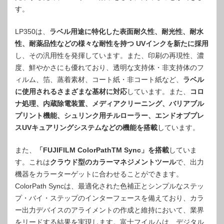
す。
LP350は、
ラベル用途に特化した表面耐久性、耐光性、耐水
性、耐薬品性などの様々な耐性を持つ UVインクを新たに採用
し、その汎用性を発揮しています。また、印刷の再現性、濃
度、鮮やかさにも優れており、透明な支持体・非支持体のフ
ィルム、箔、蒸着素材、コート紙・非コート紙など、
ラベル
に使用されるさまざまな基材に対応
しています。また、
コロ
ナ処理、内蔵除電装置、メディアクリーニング、バリアブル
プリント機能、シュリンク用チルローラー、エンドオブプレ
スUVキュアリングシステムなどの機能を搭載
しています。
また、
「FUJIFILM ColorPathTM Sync」を搭載
していま
す。これは
クラウド型のカラーマネジメントツール
で、出力
機器をカラーターゲットに合わせることができます。
ColorPath Syncは、最適化された色補正とシンプルなステッ
プ・バイ・ステップのインターフェースを備えており、カラ
ー出力デバイスのアライメントの作成と維持において、業界
をリードする結果を実現します。富士フイルムは、デジタル