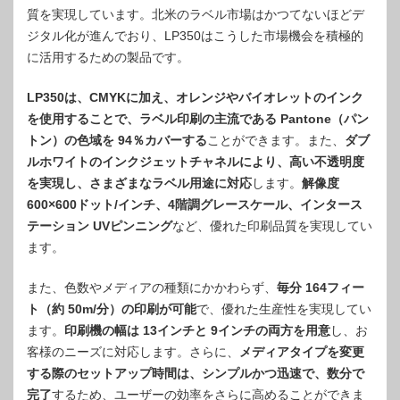
質を実現しています。北米のラベル市場はかつてないほどデ
ジタル化が進んでおり、LP350はこうした市場機会を積極的
に活用するための製品です。
LP350は、CMYKに加え、オレンジやバイオレットのインク
を使用することで、ラベル印刷の主流である Pantone（パン
トン）の色域を 94％カバーする
ことができます。また、
ダブ
ルホワイトのインクジェットチャネルにより、高い不透明度
を実現し、さまざまなラベル用途に対応
します。
解像度
600×600ドット/インチ、4階調グレースケール、インタース
テーション UVピンニング
など、優れた印刷品質を実現してい
ます。
また、色数やメディアの種類にかかわらず、
毎分 164フィー
ト（約 50m/分）の印刷が可能
で、優れた生産性を実現してい
ます。
印刷機の幅は 13インチと 9インチの両方を用意
し、お
客様のニーズに対応します。さらに、
メディアタイプを変更
する際のセットアップ時間は、シンプルかつ迅速で、数分で
完了
するため、ユーザーの効率をさらに高めることができま