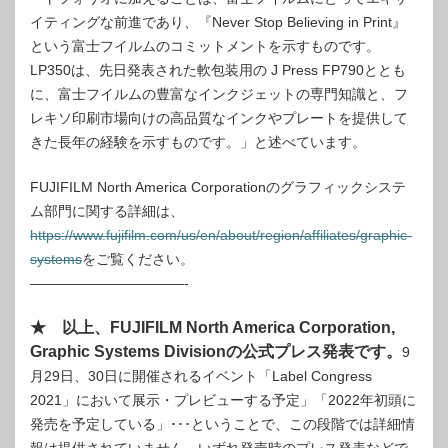
イティングな前進であり、『Never Stop Believing in Print』
という富士フイルムのコミットメントを示すものです。
LP350は、先日発表された軟包装用の J Press FP790ととも
に、富士フイルムの豊富なインクジェットの専門知識と、フ
レキソ印刷市場向けの高品質なインクやプレートを提供して
きた長年の経験を示すものです。」と述べています。
FUJIFILM North America Corporationのグラフィックシステ
ム部門に関する詳細は、
https://www.fujifilm.com/us/en/about/region/affiliates/graphic-
systems
をご覧ください。
———————————-
★ 以上、FUJIFILM North America Corporation,
Graphic Systems Divisionの公式プレス発表です。
9
月29日、30日に開催されるイベント「Label Congress
2021」において展示・プレビューする予定」「2022年初頭に
発売を予定している」･･･ということで、この段階では詳細情
報は提供されていません。いずれ発売時のプレス発表などで